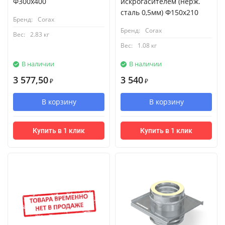
Ф300х400
искрогасителем (нерж.
сталь 0,5мм) Ф150х210
Бренд:
Corax
Бренд:
Corax
Вес:
2.83 кг
Вес:
1.08 кг
В наличии
В наличии
3 577,50
3 540
₽
₽
В корзину
В корзину
Купить в 1 клик
Купить в 1 клик