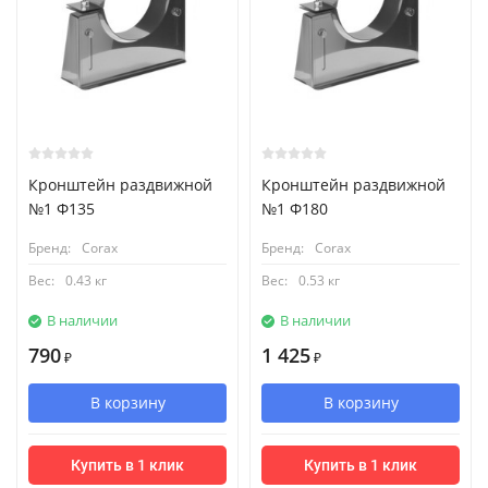
Кронштейн раздвижной
Кронштейн раздвижной
№1 Ф135
№1 Ф180
Бренд:
Corax
Бренд:
Corax
Вес:
0.43 кг
Вес:
0.53 кг
В наличии
В наличии
790
1 425
₽
₽
В корзину
В корзину
Купить в 1 клик
Купить в 1 клик