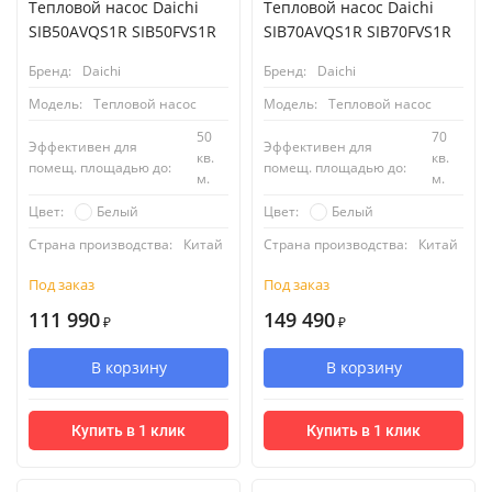
Тепловой насос Daichi
Тепловой насос Daichi
SIB50AVQS1R SIB50FVS1R
SIB70AVQS1R SIB70FVS1R
Бренд:
Daichi
Бренд:
Daichi
Модель:
Тепловой насос
Модель:
Тепловой насос
50
70
Эффективен для
Эффективен для
кв.
кв.
помещ. площадью до:
помещ. площадью до:
м.
м.
Белый
Белый
Цвет:
Цвет:
Страна производства:
Китай
Страна производства:
Китай
Под заказ
Под заказ
111 990
149 490
₽
₽
В корзину
В корзину
Купить в 1 клик
Купить в 1 клик