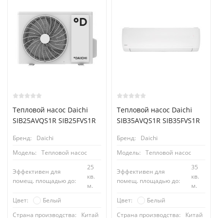
Тепловой насос Daichi
Тепловой насос Daichi
SIB25AVQS1R SIB25FVS1R
SIB35AVQS1R SIB35FVS1R
Бренд:
Daichi
Бренд:
Daichi
Модель:
Тепловой насос
Модель:
Тепловой насос
25
35
Эффективен для
Эффективен для
кв.
кв.
помещ. площадью до:
помещ. площадью до:
м.
м.
Белый
Белый
Цвет:
Цвет:
Страна производства:
Китай
Страна производства:
Китай