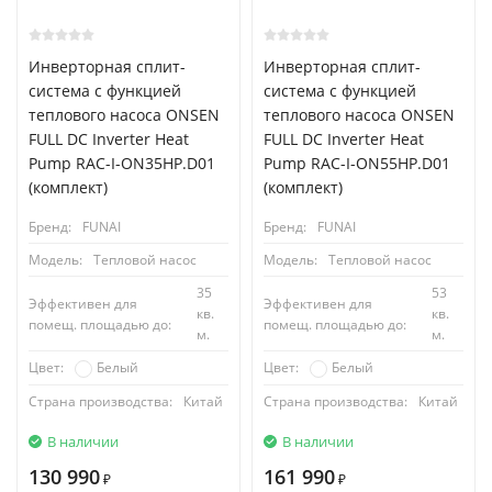
Инверторная сплит-
Инверторная сплит-
система с функцией
система с функцией
теплового насоса ONSEN
теплового насоса ONSEN
FULL DC Inverter Heat
FULL DC Inverter Heat
Pump RAC-I-ON35HP.D01
Pump RAC-I-ON55HP.D01
(комплект)
(комплект)
Бренд:
FUNAI
Бренд:
FUNAI
Модель:
Тепловой насос
Модель:
Тепловой насос
35
53
Эффективен для
Эффективен для
кв.
кв.
помещ. площадью до:
помещ. площадью до:
м.
м.
Белый
Белый
Цвет:
Цвет:
Страна производства:
Китай
Страна производства:
Китай
В наличии
В наличии
130 990
161 990
₽
₽