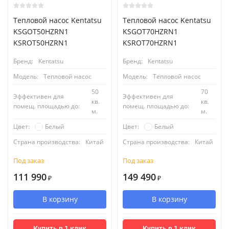
Тепловой насос Kentatsu
Тепловой насос Kentatsu
KSGOT50HZRN1
KSGOT70HZRN1
KSROT50HZRN1
KSROT70HZRN1
Бренд:
Kentatsu
Бренд:
Kentatsu
Модель:
Тепловой насос
Модель:
Тепловой насос
50
70
Эффективен для
Эффективен для
кв.
кв.
помещ. площадью до:
помещ. площадью до:
м.
м.
Белый
Белый
Цвет:
Цвет:
Страна производства:
Китай
Страна производства:
Китай
Под заказ
Под заказ
111 990
149 490
₽
₽
В корзину
В корзину
Купить в 1 клик
Купить в 1 клик