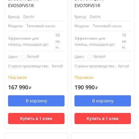
EVO50FVS1R
EVO70FVS1R
Бренд:
Daichi
Бренд:
Daichi
Модель:
Тепловой насос
Модель:
Тепловой насос
50
70
Эффективен для
Эффективен для
кв.
кв.
помещ. площадью до:
помещ. площадью до:
м.
м.
Белый
Белый
Цвет:
Цвет:
Страна производства:
Китай
Страна производства:
Китай
Под заказ
Под заказ
167 990
190 990
₽
₽
В корзину
В корзину
Купить в 1 клик
Купить в 1 клик