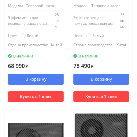
Модель:
Тепловой насос
Модель:
Тепловой насос
25
35
Эффективен для
Эффективен для
кв.
кв.
помещ. площадью до:
помещ. площадью до:
м.
м.
Белый
Белый
Цвет:
Цвет:
Страна производства:
Китай
Страна производства:
Китай
В наличии
В наличии
68 990
78 490
₽
₽
В корзину
В корзину
Купить в 1 клик
Купить в 1 клик