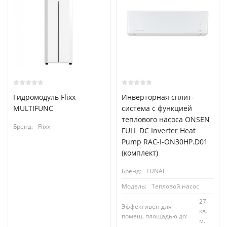
Гидромодуль Flixx
Инверторная сплит-
MULTIFUNC
система с функцией
теплового насоса ONSEN
Бренд:
Flixx
FULL DC Inverter Heat
Pump RAC-I-ON30HP.D01
(комплект)
Бренд:
FUNAI
Модель:
Тепловой насос
27
Эффективен для
кв.
помещ. площадью до:
м.