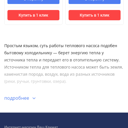
Купить в 1 клик
Купить в 1 клик
Простым языком, суть работы теплового насоса подобен
бытовому холодильнику — берет энергию тепла у
источника тепла и передает его в отопительную систему.
Источником тепла для теплового насоса может быть земля,
каменистая порода, воздух, вода из разных источников
(реки, ручьи, грунтовки, озера).
Типы тепловых насосов классифицируют по источнику
подробнее
тепла:
воздух-воздух;
вода-воздух;
Интернет-магазин Ваш Климат