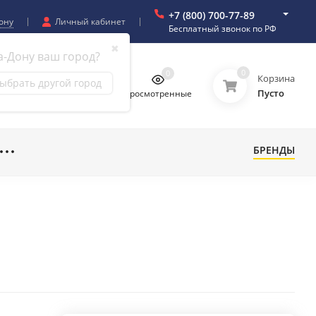
+7 (800) 700-77-89
ону
Личный кабинет
Бесплатный звонок по РФ
✖
а-Дону ваш город?
0
0
0
0
Корзина
ыбрать другой город
Пусто
бранное
Сравнение
Просмотренные
БРЕНДЫ