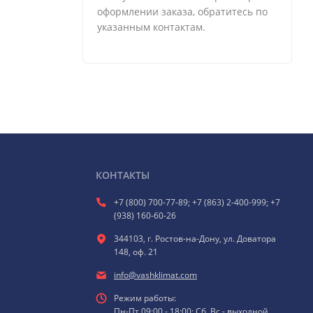
оформлении заказа, обратитесь по
указанным контактам.
КОНТАКТЫ
+7 (800) 700-77-89; +7 (863) 2-400-999; +7
(938) 160-60-26
344103, г. Ростов-на-Дону, ул. Доватора
148, оф. 21
info@vashklimat.com
Режим работы:
Пн-Пт 09:00 - 18:00; Сб, Вс - выходной