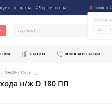
редит
Контакты
Обзоры и советы
Ростов-на-Д
Ростов-н
Да
В
Из
ЛЕНИЯ
НАСОСЫ
ВОДОНАГРЕВАТЕЛИ
/
Сэндвич трубы
хода н/ж D 180 ПП