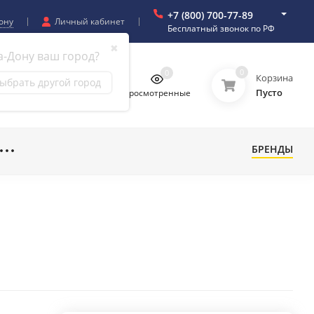
+7 (800) 700-77-89
ону
Личный кабинет
Бесплатный звонок по РФ
✖
а-Дону ваш город?
0
0
0
0
Корзина
ыбрать другой город
Пусто
бранное
Сравнение
Просмотренные
БРЕНДЫ