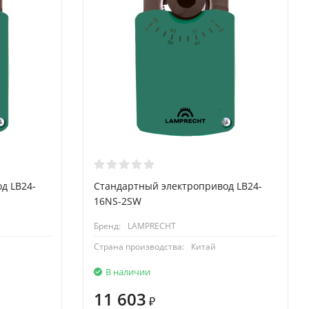
д LB24-
Стандартный электропривод LB24-
16NS-2SW
Бренд:
LAMPRECHT
Страна производства:
Китай
В наличии
11 603
₽