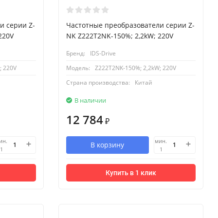
и серии Z-
Частотные преобразователи серии Z-
220V
NK Z222T2NK-150%; 2,2kW; 220V
Бренд:
IDS-Drive
; 220V
Модель:
Z222T2NK-150%; 2,2kW; 220V
Страна производства:
Китай
В наличии
12 784
₽
ин.
мин.
В корзину
1
1
Купить в 1 клик