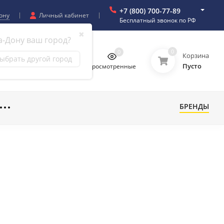
+7 (800) 700-77-89
ону
Личный кабинет
Бесплатный звонок по РФ
✖
а-Дону ваш город?
0
0
0
0
Корзина
ыбрать другой город
Пусто
бранное
Сравнение
Просмотренные
БРЕНДЫ