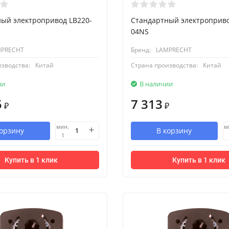
ый электропривод LB220-
Стандартный электроприво
04NS
MPRECHT
Бренд:
LAMPRECHT
изводства:
Китай
Страна производства:
Китай
ии
В наличии
5
7 313
₽
₽
мин.
м
корзину
В корзину
1
Купить в 1 клик
Купить в 1 клик