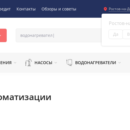
редит
Контакты
Обзоры и советы
Ростов-на-Д
Ростов-н
Да
В
Из
ЛЕНИЯ
НАСОСЫ
ВОДОНАГРЕВАТЕЛИ
томатизации