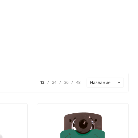
Название
12
/
24
/
36
/
48