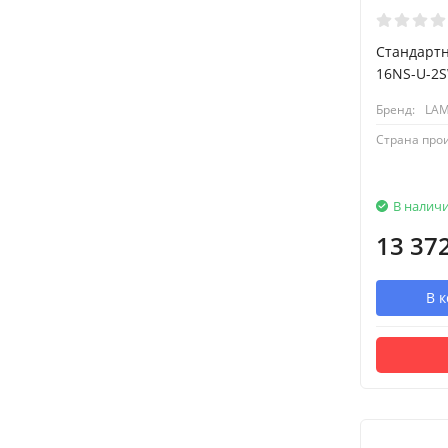
Стандартн
16NS-U-2
Бренд:
LA
Страна про
В налич
13 37
В 