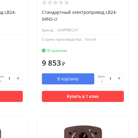
д LB24-
Стандартный электропривод LB24-
04NS-U
Бренд:
LAMPRECHT
Страна производства:
Китай
В наличии
9 853
₽
ин.
мин.
В корзину
1
1
Купить в 1 клик