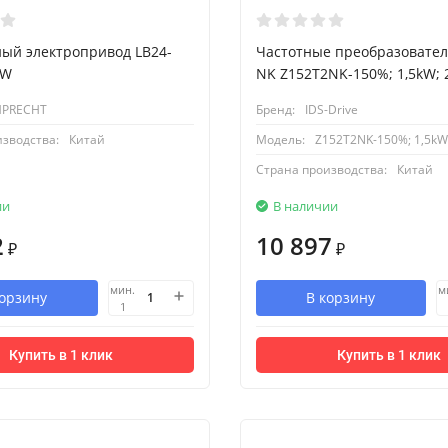
ый электропривод LB24-
Частотные преобразовател
SW
NK Z152T2NK-150%; 1,5kW; 
MPRECHT
Бренд:
IDS-Drive
изводства:
Китай
Модель:
Z152T2NK-150%; 1,5kW
Страна производства:
Китай
ии
В наличии
2
10 897
₽
₽
мин.
м
корзину
В корзину
1
Купить в 1 клик
Купить в 1 клик