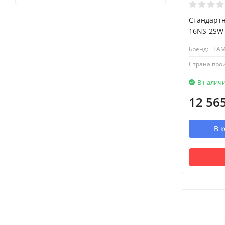
Стандартн
16NS-2SW
Бренд:
LA
Страна про
В налич
12 56
В 