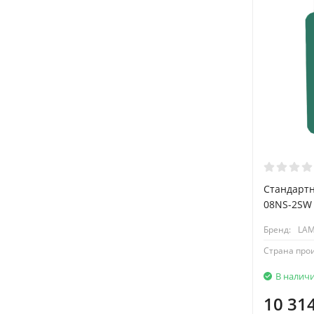
Стандартн
08NS-2SW
Бренд:
LA
Страна про
В налич
10 31