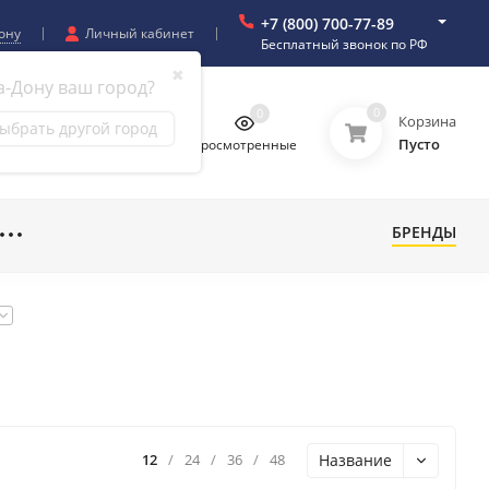
+7 (800) 700-77-89
ону
Личный кабинет
Бесплатный звонок по РФ
✖
а-Дону ваш город?
0
0
0
0
Корзина
ыбрать другой город
Пусто
бранное
Сравнение
Просмотренные
БРЕНДЫ
Название
12
/
24
/
36
/
48