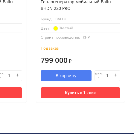
 Ballu
Теплогенератор мобильный Ballu
BHDN 220 PRO
Бренд:
BALLU
Желтый
Цвет:
Страна производства:
КНР
Под заказ
799 000
₽
ин.
мин.
В корзину
1
1
Купить в 1 клик