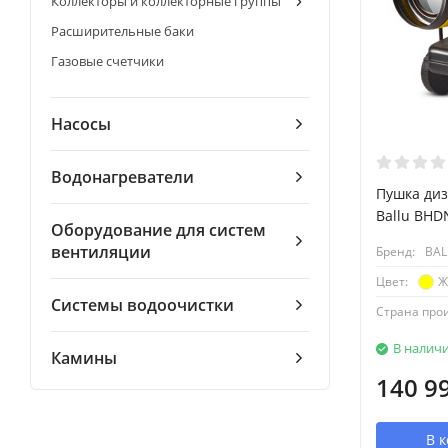
Коллекторы и коллекторные группы
Расширительные баки
Газовые счетчики
Насосы
Водонагреватели
Пушка диз
Ballu BHD
Оборудование для систем
вентиляции
Бренд:
BAL
Ж
Цвет:
Системы водоочистки
Страна про
В налич
Камины
140 9
В 