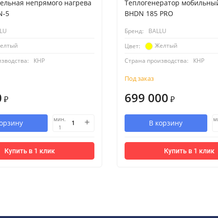
ельная непрямого нагрева
Теплогенератор мобильный
N-5
BHDN 185 PRO
LU
Бренд:
BALLU
елтый
Желтый
Цвет:
изводства:
КНР
Страна производства:
КНР
Под заказ
0
699 000
₽
₽
мин.
м
корзину
В корзину
1
Купить в 1 клик
Купить в 1 клик