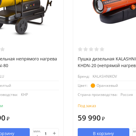
ельная непрямого нагрева
Пушка дизельная KALASHN
N-80
KHDN-20 (непрямой нагрев
LU
Бренд:
KALASHNIKOV
елтый
Оранжевый
Цвет:
изводства:
КНР
Страна производства:
Россия
ии
Под заказ
90
59 990
₽
₽
мин.
м
корзину
В корзину