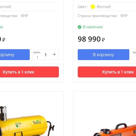
елтый
Желтый
Цвет:
изводства:
КНР
Страна производства:
КНР
ии
В наличии
0
98 990
₽
₽
мин.
м
корзину
В корзину
1
Купить в 1 клик
Купить в 1 клик