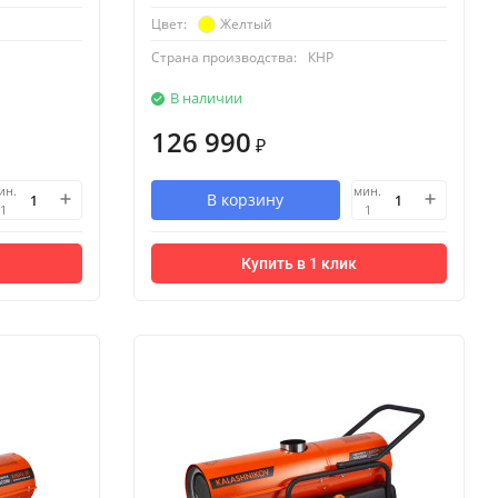
Желтый
Цвет:
Страна производства:
КНР
В наличии
126 990
₽
ин.
мин.
В корзину
1
1
Купить в 1 клик