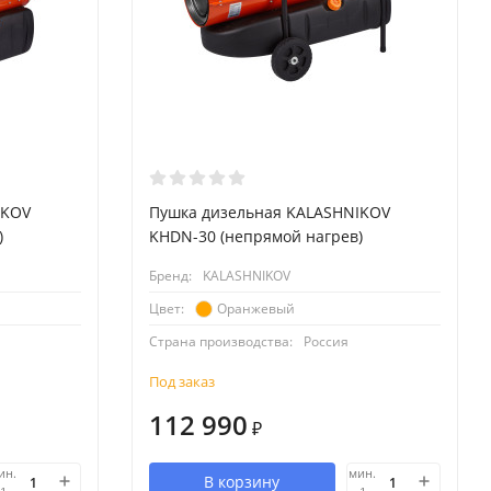
IKOV
Пушка дизельная KALASHNIKOV
)
KHDN-30 (непрямой нагрев)
Бренд:
KALASHNIKOV
Оранжевый
Цвет:
Страна производства:
Россия
Под заказ
112 990
₽
ин.
мин.
В корзину