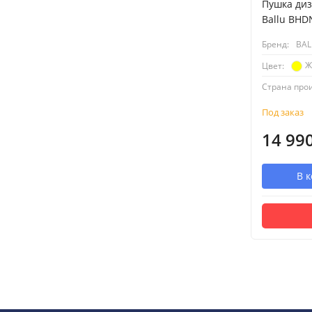
Пушка диз
Ballu BHD
Бренд:
BAL
Ж
Цвет:
Страна про
Под заказ
14 99
В 