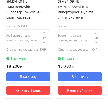
SFMS/I-09 HB
SFMS/I-09 HB
FMI/N8/In/white
FMI/N8/In/white_WF
инверторной мульти
инверторной мульти
сплит-системы
сплит-системы
Бренд:
SHUFT
Бренд:
SHUFT
27
27
Эффективен для
Эффективен для
кв.
кв.
помещ. площадью до:
помещ. площадью до:
м.
м.
Страна производства:
КНР
Страна производства:
КНР
В наличии
В наличии
18 200
18 700
₽
₽
В корзину
В корзину
Купить в 1 клик
Купить в 1 клик