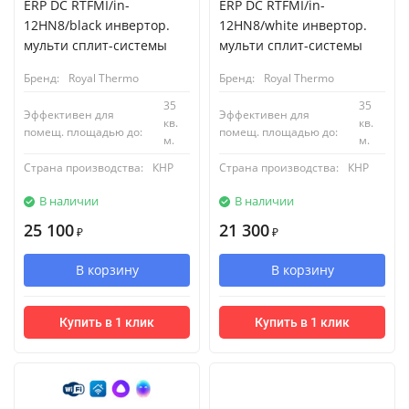
ERP DC RTFMI/in-
ERP DC RTFMI/in-
12HN8/black инвертор.
12HN8/white инвертор.
мульти сплит-системы
мульти сплит-системы
Бренд:
Royal Thermo
Бренд:
Royal Thermo
35
35
Эффективен для
Эффективен для
кв.
кв.
помещ. площадью до:
помещ. площадью до:
м.
м.
Страна производства:
КНР
Страна производства:
КНР
В наличии
В наличии
25 100
21 300
₽
₽
В корзину
В корзину
Купить в 1 клик
Купить в 1 клик