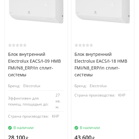
Блок внутренний
Блок внутренний
Electrolux EACS/I-09 HMB
Electrolux EACS/I-18 HMB
FMI/N8_ERP/in сплит-
FMI/N8_ERP/in сплит-
системы
системы
Бренд:
Electrolux
Бренд:
Electrolux
27
Страна производства:
КНР
Эффективен для
кв.
помещ. площадью до:
м.
Страна производства:
КНР
В наличии
В наличии
28 100
43 600
₽
₽