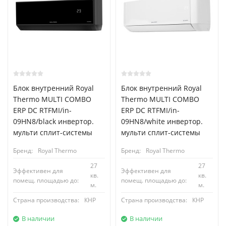
Блок внутренний Royal
Блок внутренний Royal
Thermo MULTI COMBO
Thermo MULTI COMBO
ERP DC RTFMI/in-
ERP DC RTFMI/in-
09HN8/black инвертор.
09HN8/white инвертор.
мульти сплит-системы
мульти сплит-системы
Бренд:
Royal Thermo
Бренд:
Royal Thermo
27
27
Эффективен для
Эффективен для
кв.
кв.
помещ. площадью до:
помещ. площадью до:
м.
м.
Страна производства:
КНР
Страна производства:
КНР
В наличии
В наличии