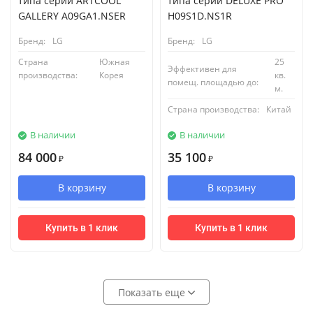
типа серии ARTCOOL
типа серии DELUXE PRO
GALLERY A09GA1.NSER
H09S1D.NS1R
Бренд:
LG
Бренд:
LG
Страна
Южная
25
Эффективен для
производства:
Корея
кв.
помещ. площадью до:
м.
Страна производства:
Китай
В наличии
В наличии
84 000
35 100
₽
₽
В корзину
В корзину
Купить в 1 клик
Купить в 1 клик
Показать еще