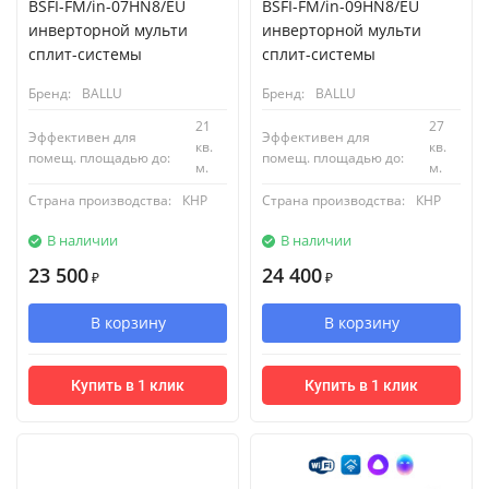
BSFI-FM/in-07HN8/EU
BSFI-FM/in-09HN8/EU
инверторной мульти
инверторной мульти
сплит-системы
сплит-системы
Бренд:
BALLU
Бренд:
BALLU
21
27
Эффективен для
Эффективен для
кв.
кв.
помещ. площадью до:
помещ. площадью до:
м.
м.
Страна производства:
КНР
Страна производства:
КНР
В наличии
В наличии
23 500
24 400
₽
₽
В корзину
В корзину
Купить в 1 клик
Купить в 1 клик