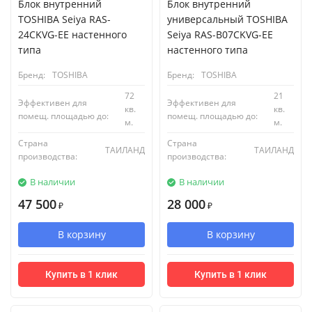
Блок внутренний
Блок внутренний
TOSHIBA Seiya RAS-
универсальный TOSHIBA
24CKVG-EE настенного
Seiya RAS-B07CKVG-EE
типа
настенного типа
Бренд:
TOSHIBA
Бренд:
TOSHIBA
72
21
Эффективен для
Эффективен для
кв.
кв.
помещ. площадью до:
помещ. площадью до:
м.
м.
Страна
Страна
ТАИЛАНД
ТАИЛАНД
производства:
производства:
В наличии
В наличии
47 500
28 000
₽
₽
В корзину
В корзину
Купить в 1 клик
Купить в 1 клик