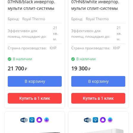
07HN8/black инвертор.
07HN8/white инвертор.
мульти сплит-системы
мульти сплит-системы
Бренд:
Royal Thermo
Бренд:
Royal Thermo
21
21
Эффективен для
Эффективен для
кв.
кв.
помещ. площадью до:
помещ. площадью до:
м.
м.
Страна производства:
КНР
Страна производства:
КНР
В наличии
В наличии
21 700
19 300
₽
₽
В корзину
В корзину
Купить в 1 клик
Купить в 1 клик