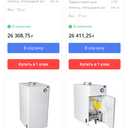
помещ. площадью до:
кв. м.
Эффективен для
110
помещ. площадью до:
кв. м.
Вес:
52 кг
Вес:
51 кг
В наличии
В наличии
26 308,75
26 411,25
₽
₽
В корзину
В корзину
Купить в 1 клик
Купить в 1 клик