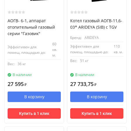
АОГВ- 6-1, аппарат
Котел газовый АОГВ-11,6-
отопительный газовый
03* ARIDEYA (SIB) с TGV
серии "Газовик"
Бренд:
ARIDEYA
60
Эффективен для
110
Эффективен для
кв.
помещ. площадью до:
кв. м.
помещ. площадью до:
м.
Вес:
51 кг
Вес:
36 кг
В наличии
В наличии
27 595
27 733,75
₽
₽
В корзину
В корзину
Купить в 1 клик
Купить в 1 клик