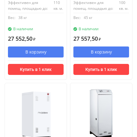
Эффективен для
110
Эффективен для
100
помещ. площадью до:
кв. м.
помещ. площадью до:
кв. м.
Вес:
38 кг
Вес:
45 кг
В наличии
В наличии
27 552,50
27 557,50
₽
₽
В корзину
В корзину
Купить в 1 клик
Купить в 1 клик