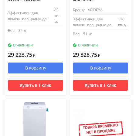
80
Бренд:
ARIDEYA
Эффективен для
кв.
помещ. площадью до:
Эффективен для
110
м.
помещ. площадью до:
кв. м.
Вес:
37 кг
Вес:
51 кг
В наличии
В наличии
29 223,75
29 328,75
₽
₽
В корзину
В корзину
Купить в 1 клик
Купить в 1 клик