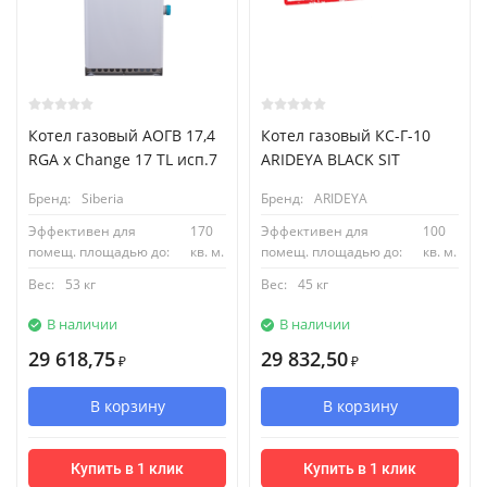
Котел газовый АОГВ 17,4
Котел газовый КС-Г-10
RGA x Change 17 TL исп.7
ARIDEYA BLACK SIT
Бренд:
Siberia
Бренд:
ARIDEYA
Эффективен для
170
Эффективен для
100
помещ. площадью до:
кв. м.
помещ. площадью до:
кв. м.
Вес:
53 кг
Вес:
45 кг
В наличии
В наличии
29 618,75
29 832,50
₽
₽
В корзину
В корзину
Купить в 1 клик
Купить в 1 клик