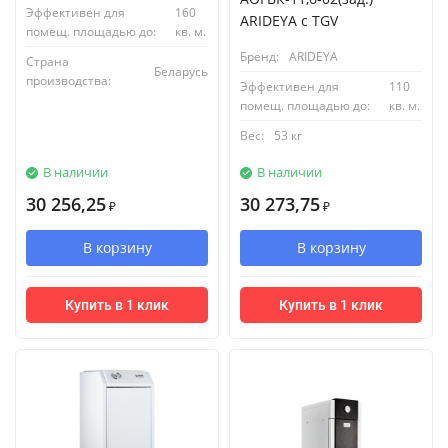
Эффективен для
160
ARIDEYA с TGV
помещ. площадью до:
кв. м.
Бренд:
ARIDEYA
Страна
Беларусь
производства:
Эффективен для
110
помещ. площадью до:
кв. м.
Вес:
53 кг
В наличии
В наличии
30 256,25
30 273,75
₽
₽
В корзину
В корзину
Купить в 1 клик
Купить в 1 клик