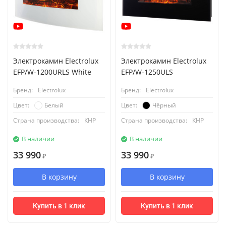
Электрокамин Electrolux
Электрокамин Electrolux
EFP/W-1200URLS White
EFP/W-1250ULS
Бренд:
Electrolux
Бренд:
Electrolux
Белый
Чёрный
Цвет:
Цвет:
Страна производства:
КНР
Страна производства:
КНР
В наличии
В наличии
33 990
33 990
₽
₽
В корзину
В корзину
Купить в 1 клик
Купить в 1 клик