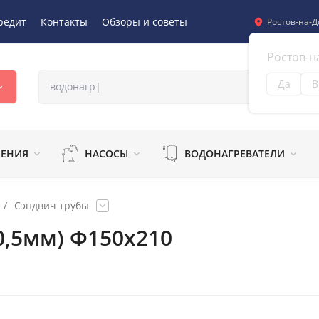
редит
Контакты
Обзоры и советы
Ростов-на-Д
Ростов-н
Да
В
Из
ЛЕНИЯ
НАСОСЫ
ВОДОНАГРЕВАТЕЛИ
/
Сэндвич трубы
0,5мм) Ф150х210