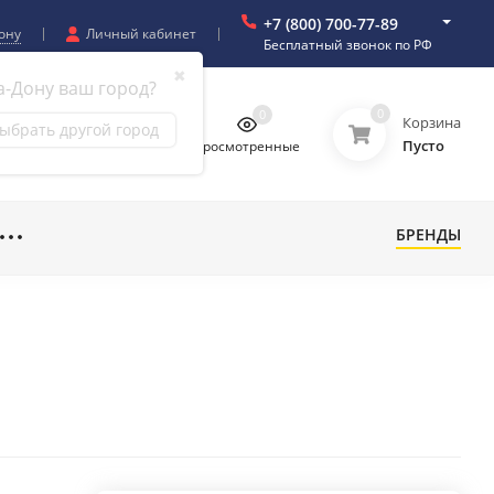
+7 (800) 700-77-89
ону
Личный кабинет
Бесплатный звонок по РФ
✖
а-Дону ваш город?
0
0
0
0
Корзина
ыбрать другой город
Пусто
бранное
Сравнение
Просмотренные
БРЕНДЫ