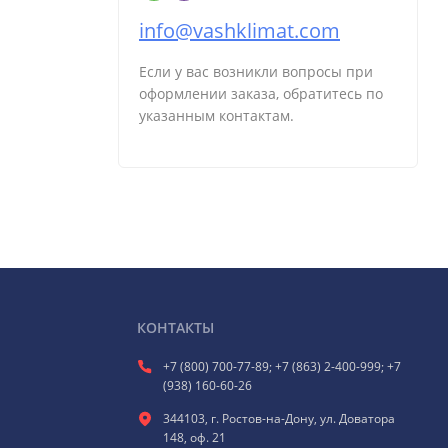
info@vashklimat.com
Если у вас возникли вопросы при
оформлении заказа, обратитесь по
указанным контактам.
КОНТАКТЫ
+7 (800) 700-77-89; +7 (863) 2-400-999; +7
(938) 160-60-26
344103, г. Ростов-на-Дону, ул. Доватора
148, оф. 21