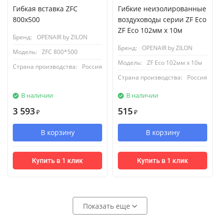
Гибкая вставка ZFC
Гибкие неизолированные
800x500
воздуховоды серии ZF Eco
ZF Eco 102мм х 10м
Бренд:
OPENAIR by ZILON
Бренд:
OPENAIR by ZILON
Модель:
ZFC 800*500
Модель:
ZF Eco 102мм х 10м
Страна производства:
Россия
Страна производства:
Россия
В наличии
В наличии
3 593
515
₽
₽
В корзину
В корзину
Купить в 1 клик
Купить в 1 клик
Показать еще