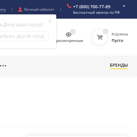
+7 (800) 700-77-89
ону
Личный кабинет
Бесплатный звонок по РФ
✖
а-Дону ваш город?
0
0
0
0
Корзина
ыбрать другой город
Пусто
бранное
Сравнение
Просмотренные
БРЕНДЫ