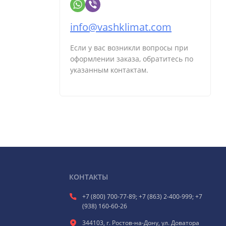
info@vashklimat.com
Если у вас возникли вопросы при
оформлении заказа, обратитесь по
указанным контактам.
КОНТАКТЫ
+7 (800) 700-77-89; +7 (863) 2-400-999; +7
(938) 160-60-26
344103, г. Ростов-на-Дону, ул. Доватора