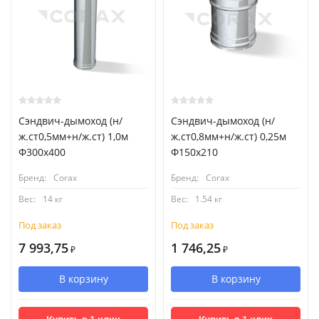
Сэндвич-дымоход (н/
Сэндвич-дымоход (н/
ж.ст0,5мм+н/ж.ст) 1,0м
ж.ст0,8мм+н/ж.ст) 0,25м
Ф300х400
Ф150х210
Бренд:
Corax
Бренд:
Corax
Вес:
14 кг
Вес:
1.54 кг
Под заказ
Под заказ
7 993,75
1 746,25
₽
₽
В корзину
В корзину