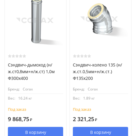
Сэндвич-дымоход (н/
Сэндвич-колено 135 (н/
ж.ст0,8мм+н/ж.ст) 1,0м
ж.ст.0,5мм+н/ж.ст.)
Ф300х400
Ф135х200
Бренд:
Corax
Бренд:
Corax
Вес:
16.24 кг
Вес:
1.89 кг
Под заказ
Под заказ
9 868,75
2 321,25
₽
₽
В корзину
В корзину