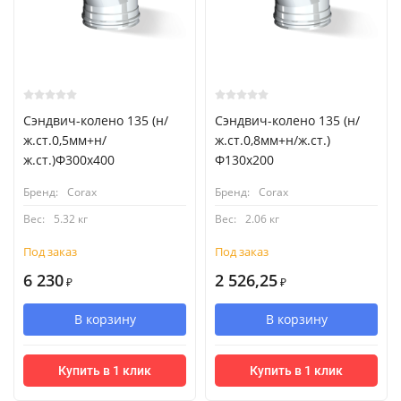
Сэндвич-колено 135 (н/
Сэндвич-колено 135 (н/
ж.ст.0,5мм+н/
ж.ст.0,8мм+н/ж.ст.)
ж.ст.)Ф300х400
Ф130х200
Бренд:
Corax
Бренд:
Corax
Вес:
5.32 кг
Вес:
2.06 кг
Под заказ
Под заказ
6 230
2 526,25
₽
₽
В корзину
В корзину
Купить в 1 клик
Купить в 1 клик