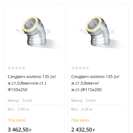
Сэндвич-колено 135 (н/
Сэндвич-колено 135 (н/
ж.ст.0,8мм+н/ж.ст.)
ж.ст.0,8мм+н/
Ф150х250
ж.ст.)Ф115х200
Бренд:
Corax
Бренд:
Corax
Вес:
2.94 кг
Вес:
2.24 кг
Под заказ
Под заказ
3 462,50
2 432,50
₽
₽