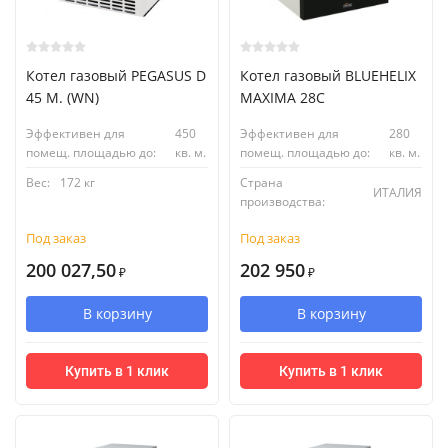
Котел газовый PEGASUS D
Котел газовый BLUEHELIX
45 M. (WN)
MAXIMA 28С
Эффективен для
450
Эффективен для
280
помещ. площадью до:
кв. м.
помещ. площадью до:
кв. м.
Вес:
172 кг
Страна
ИТАЛИЯ
производства:
Под заказ
Под заказ
200 027,50
202 950
₽
₽
В корзину
В корзину
Купить в 1 клик
Купить в 1 клик