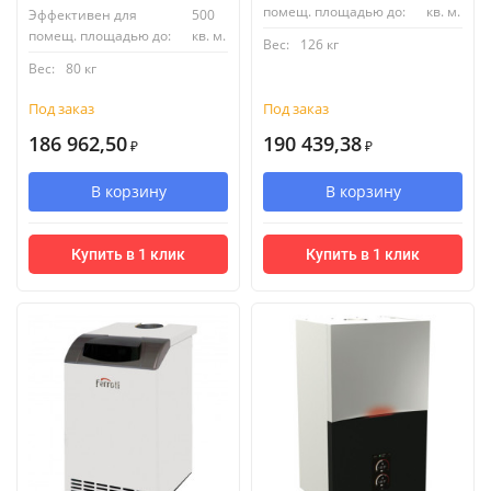
помещ. площадью до:
кв. м.
Эффективен для
500
помещ. площадью до:
кв. м.
Вес:
126 кг
Вес:
80 кг
Под заказ
Под заказ
186 962,50
190 439,38
₽
₽
В корзину
В корзину
Купить в 1 клик
Купить в 1 клик