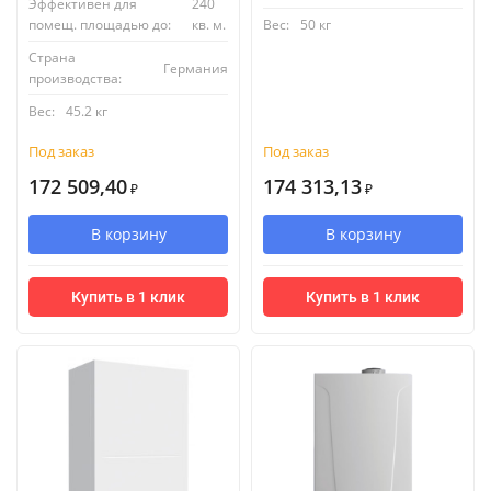
Эффективен для
240
помещ. площадью до:
кв. м.
Вес:
50 кг
Страна
Германия
производства:
Вес:
45.2 кг
Под заказ
Под заказ
172 509,40
174 313,13
₽
₽
В корзину
В корзину
Купить в 1 клик
Купить в 1 клик