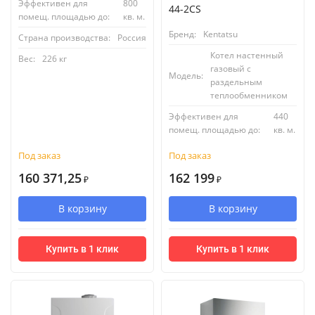
Эффективен для
800
44-2CS
помещ. площадью до:
кв. м.
Бренд:
Kentatsu
Страна производства:
Россия
Котел настенный
Вес:
226 кг
газовый с
Модель:
раздельным
теплообменником
Эффективен для
440
помещ. площадью до:
кв. м.
Под заказ
Под заказ
160 371,25
162 199
₽
₽
В корзину
В корзину
Купить в 1 клик
Купить в 1 клик