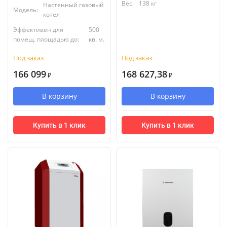
Вес:
138 кг
Настенный газовый
Модель:
котел
Эффективен для
500
помещ. площадью до:
кв. м.
Под заказ
Под заказ
166 099
168 627,38
₽
₽
В корзину
В корзину
Купить в 1 клик
Купить в 1 клик