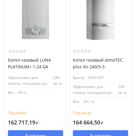
Котел газовый LUNA
Котел газовый atmoTEC
PLATINUM+ 1.24 GA
plus VU 240/5-5
Эффективен для
240
Бренд:
VAILLANT
помещ. площадью до:
кв. м.
Эффективен для
240
Вес:
40 кг
помещ. площадью до:
кв. м.
Вес:
39.1 кг
Под заказ
Под заказ
162 717,19
164 664,50
₽
₽
В корзину
В корзину