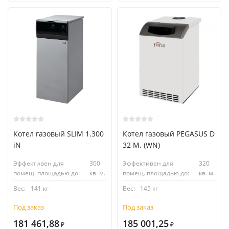
Котел газовый SLIM 1.300
Котел газовый PEGASUS D
iN
32 M. (WN)
Эффективен для
300
Эффективен для
320
помещ. площадью до:
кв. м.
помещ. площадью до:
кв. м.
Вес:
141 кг
Вес:
145 кг
Под заказ
Под заказ
181 461,88
185 001,25
₽
₽