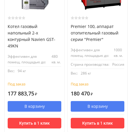
Котел газовый
Premier 100, аппарат
напольный 2-х
отопительный газовый
контурный Navien GST-
серии "Premier"
49KN
Эффективен для
1000
помещ. площадью до:
кв. м.
Эффективен для
480
помещ. площадью до:
кв. м.
Страна производства:
Россия
Вес:
94 кг
Вес:
286 кг
Под заказ
Под заказ
177 883,75
180 470
₽
₽
В корзину
В корзину
Купить в 1 клик
Купить в 1 клик