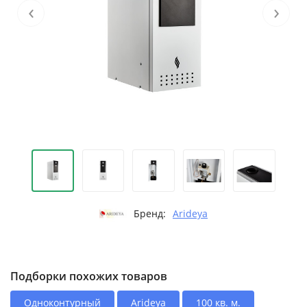
‹
›
Бренд:
Arideya
Подборки похожих товаров
Одноконтурный
Arideya
100 кв. м.