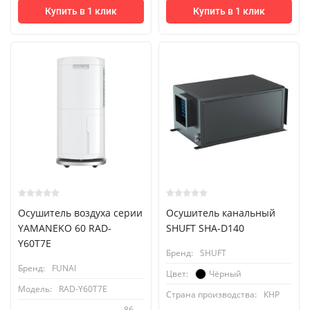
Купить в 1 клик
Купить в 1 клик
Осушитель воздуха серии
Осушитель канальный
YAMANEKO 60 RAD-
SHUFT SHA-D140
Y60T7E
Бренд:
SHUFT
Бренд:
FUNAI
Чёрный
Цвет:
Модель:
RAD-Y60T7E
Страна производства:
КНР
86