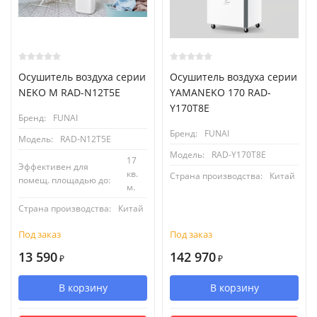
Осушитель воздуха серии
Осушитель воздуха серии
NEKO M RAD-N12T5E
YAMANEKO 170 RAD-
Y170T8E
Бренд:
FUNAI
Бренд:
FUNAI
Модель:
RAD-N12T5E
Модель:
RAD-Y170T8E
17
Эффективен для
кв.
Страна производства:
Китай
помещ. площадью до:
м.
Страна производства:
Китай
Под заказ
Под заказ
13 590
142 970
₽
₽
В корзину
В корзину