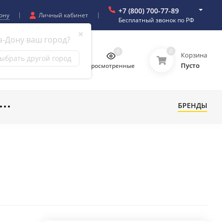
+7 (800) 700-77-89
ону
Личный кабинет
Бесплатный звонок по РФ
✖
а-Дону ваш город?
0
0
0
0
Корзина
ыбрать другой город
Пусто
бранное
Сравнение
Просмотренные
БРЕНДЫ