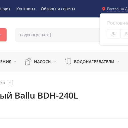
редит
Контакты
Обзоры и советы
Ростов-на-Д
Ростов-н
Да
В
Из
ЛЕНИЯ
НАСОСЫ
ВОДОНАГРЕВАТЕЛИ
уха
ый Ballu BDH-240L