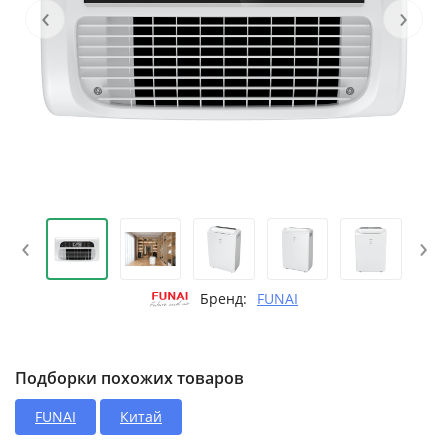
‹
›
‹
›
Бренд:
FUNAI
Подборки похожих товаров
FUNAI
Китай