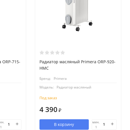
a ORP-715-
Радиатор масляный Primera ORP-920-
HMC
Бренд:
Primera
Модель:
Радиатор масляный
Под заказ
4 390
₽
ин.
мин.
В корзину
1
1