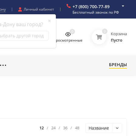
+7 (800) 700-77-89
ону
Личный кабинет
Бесплатный звонок по РФ
✖
а-Дону ваш город?
0
0
0
0
Корзина
ыбрать другой город
Пусто
бранное
Сравнение
Просмотренные
БРЕНДЫ
Название
12
/
24
/
36
/
48