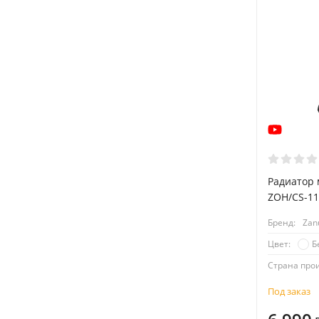
Радиатор 
ZOH/CS-11
Бренд:
Zan
Б
Цвет:
Страна про
Под заказ