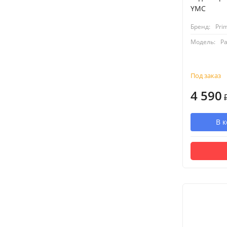
YMC
Бренд:
Pri
Модель:
Р
Под заказ
4 590
В 