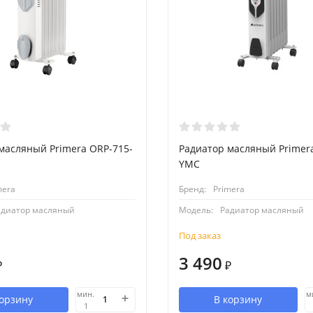
масляный Primera ORP-715-
Радиатор масляный Primer
YMC
mera
Бренд:
Primera
адиатор масляный
Модель:
Радиатор масляный
Под заказ
3 490
₽
₽
мин.
м
корзину
В корзину
1