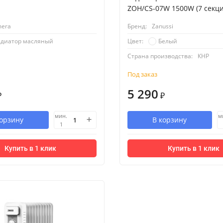
ZOH/CS-07W 1500W (7 секци
mera
Бренд:
Zanussi
адиатор масляный
Белый
Цвет:
Страна производства:
КНР
Под заказ
5 290
₽
₽
мин.
м
корзину
В корзину
1
Купить в 1 клик
Купить в 1 клик