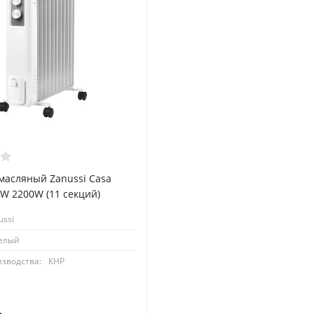
масляный Zanussi Casa
W 2200W (11 секций)
ussi
елый
изводства:
КНР