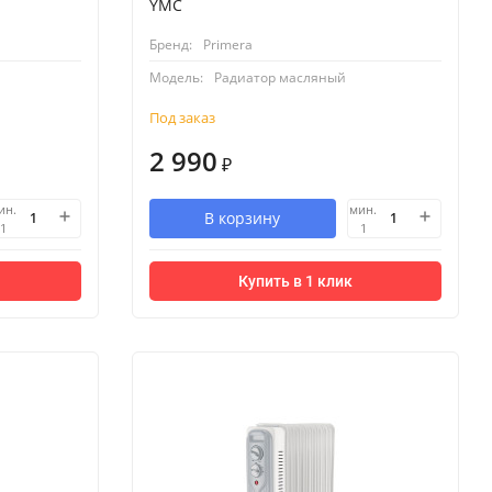
YMC
Бренд:
Primera
Модель:
Радиатор масляный
Под заказ
2 990
₽
ин.
мин.
В корзину
1
1
Купить в 1 клик