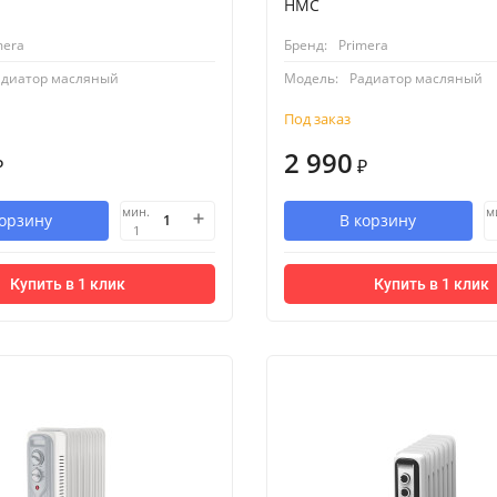
HMC
mera
Бренд:
Primera
адиатор масляный
Модель:
Радиатор масляный
Под заказ
2 990
₽
₽
мин.
м
корзину
В корзину
1
Купить в 1 клик
Купить в 1 клик