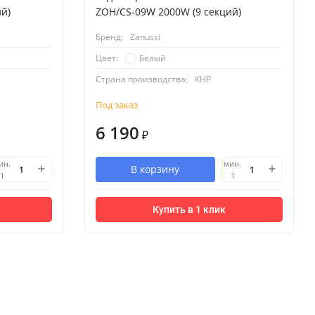
й)
ZOH/CS-09W 2000W (9 секций)
Бренд:
Zanussi
Белый
Цвет:
Страна производства:
КНР
Под заказ
6 190
₽
ин.
мин.
В корзину
1
1
Купить в 1 клик