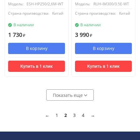
Модель:
ESH-HP250/2,6M-WT
Модель:
RUH-IM300/3.5E-WT
Страна производства:
Китай
Страна производства:
Китай
В наличии
В наличии
1 730
3 990
₽
₽
В корзину
В корзину
Купить в 1 клик
Купить в 1 клик
Показать еще
←
1
2
3
4
→