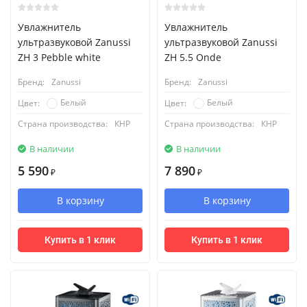
Увлажнитель
Увлажнитель
ультразвуковой Zanussi
ультразвуковой Zanussi
ZH 3 Pebble white
ZH 5.5 Onde
Бренд:
Zanussi
Бренд:
Zanussi
Белый
Белый
Цвет:
Цвет:
Страна производства:
КНР
Страна производства:
КНР
В наличии
В наличии
5 590
7 890
₽
₽
В корзину
В корзину
Купить в 1 клик
Купить в 1 клик