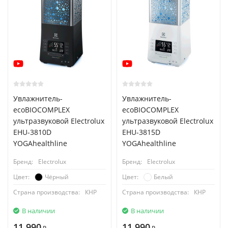
Увлажнитель-
Увлажнитель-
ecoBIOCOMPLEX
ecoBIOCOMPLEX
ультразвуковой Electrolux
ультразвуковой Electrolux
EHU-3810D
EHU-3815D
YOGAhealthline
YOGAhealthline
Бренд:
Electrolux
Бренд:
Electrolux
Чёрный
Белый
Цвет:
Цвет:
Страна производства:
КНР
Страна производства:
КНР
В наличии
В наличии
11 990
11 990