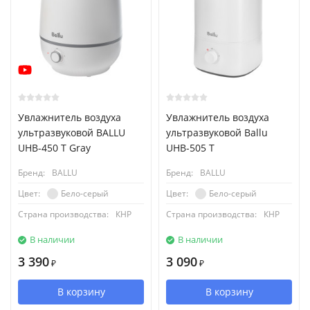
Увлажнитель воздуха
Увлажнитель воздуха
ультразвуковой BALLU
ультразвуковой Ballu
UHB-450 T Gray
UHB-505 T
Бренд:
BALLU
Бренд:
BALLU
Бело-серый
Бело-серый
Цвет:
Цвет:
Страна производства:
КНР
Страна производства:
КНР
В наличии
В наличии
3 390
3 090
₽
₽
В корзину
В корзину