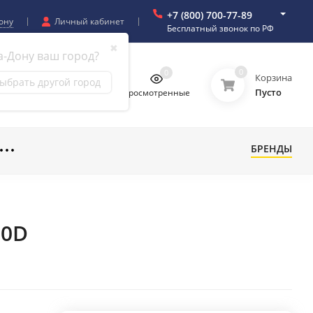
+7 (800) 700-77-89
ону
Личный кабинет
Бесплатный звонок по РФ
✖
а-Дону ваш город?
0
0
0
0
Корзина
ыбрать другой город
Пусто
бранное
Сравнение
Просмотренные
БРЕНДЫ
10D