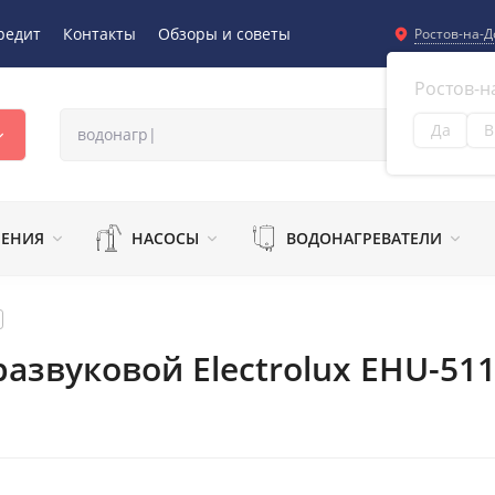
редит
Контакты
Обзоры и советы
Ростов-на-Д
Ростов-н
Да
В
Из
ЛЕНИЯ
НАСОСЫ
ВОДОНАГРЕВАТЕЛИ
азвуковой Electrolux EHU-51