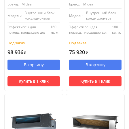
Бренд:
Midea
Бренд:
Midea
Внутренний блок
Внутренний блок
Модель:
Модель:
кондиционера
кондиционера
Эффективен для
160
Эффективен для
180
помещ. площадью до:
кв. м.
помещ. площадью до:
кв. м.
Под заказ
Под заказ
98 936
75 920
₽
₽
В корзину
В корзину
Купить в 1 клик
Купить в 1 клик