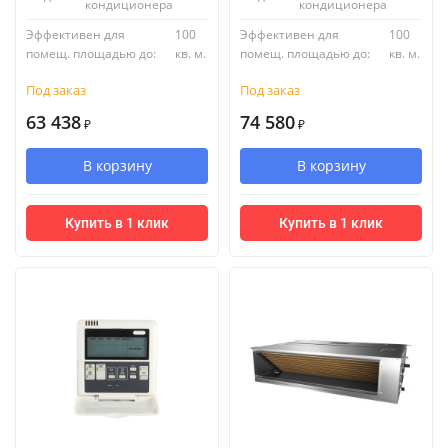
кондиционера
кондиционера
Эффективен для
100
Эффективен для
100
помещ. площадью до:
кв. м.
помещ. площадью до:
кв. м.
Под заказ
Под заказ
63 438
74 580
₽
₽
В корзину
В корзину
Купить в 1 клик
Купить в 1 клик