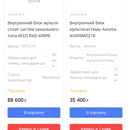
Внутренний блок мульти-
Внутренний блок
сплит систем канального
мультисистемы Axioma
типа (R32) RAD-60RPE
ASX09MDZ1R
Бренд:
HITACHI
Бренд:
Axioma
60
Внутренний блок
Эффективен для
Модель:
кв.
мультисистемы
помещ. площадью до:
м.
27
Эффективен для
Страна
кв.
Малайзия
помещ. площадью до:
производства:
м.
Под заказ
Под заказ
88 600
35 400
₽
₽
В корзину
В корзину
Купить в 1 клик
Купить в 1 клик