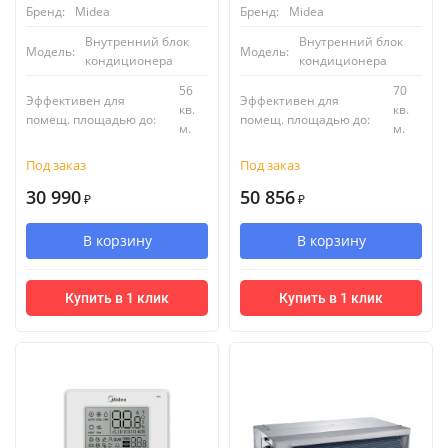
Бренд:
Midea
Бренд:
Midea
Внутренний блок
Внутренний блок
Модель:
Модель:
кондиционера
кондиционера
56
70
Эффективен для
Эффективен для
кв.
кв.
помещ. площадью до:
помещ. площадью до:
м.
м.
Под заказ
Под заказ
30 990
50 856
₽
₽
В корзину
В корзину
Купить в 1 клик
Купить в 1 клик