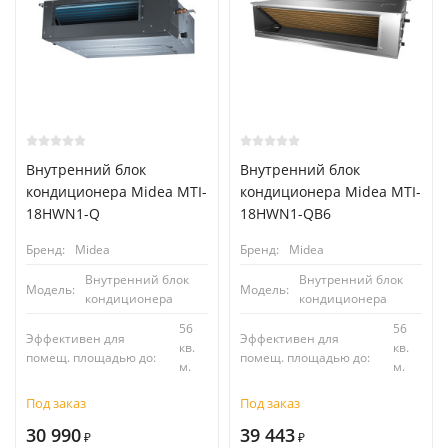
Внутренний блок
Внутренний блок
кондиционера Midea MTI-
кондиционера Midea MTI-
18HWN1-Q
18HWN1-QB6
Бренд:
Midea
Бренд:
Midea
Внутренний блок
Внутренний блок
Модель:
Модель:
кондиционера
кондиционера
56
56
Эффективен для
Эффективен для
кв.
кв.
помещ. площадью до:
помещ. площадью до:
м.
м.
Под заказ
Под заказ
30 990
39 443
₽
₽