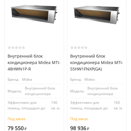
Внутренний блок
Внутренний блок
кондиционера Midea MTI-
кондиционера Midea MTI-
48HWN1P-R
55HW1FNXP(GA)
Бренд:
Midea
Бренд:
Midea
Внутренний блок
Внутренний блок
Модель:
Модель:
кондиционера
кондиционера
Эффективен для
140
Эффективен для
160
помещ. площадью до:
кв. м.
помещ. площадью до:
кв. м.
Под заказ
Под заказ
79 550
98 936
₽
₽