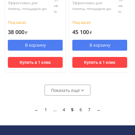
Эффективен для
Эффективен для
кв.
кв.
помещ. площадью до:
помещ. площадью до:
м.
м.
Под заказ
Под заказ
38 000
45 100
₽
₽
В корзину
В корзину
Купить в 1 клик
Купить в 1 клик
Показать еще
←
1
...
4
5
6
7
→