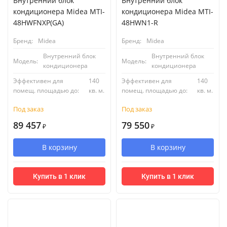
Внутренний блок
Внутренний блок
кондиционера Midea MTI-
кондиционера Midea MTI-
48HWFNXP(GA)
48HWN1-R
Бренд:
Midea
Бренд:
Midea
Внутренний блок
Внутренний блок
Модель:
Модель:
кондиционера
кондиционера
Эффективен для
140
Эффективен для
140
помещ. площадью до:
кв. м.
помещ. площадью до:
кв. м.
Под заказ
Под заказ
89 457
79 550
₽
₽
В корзину
В корзину
Купить в 1 клик
Купить в 1 клик