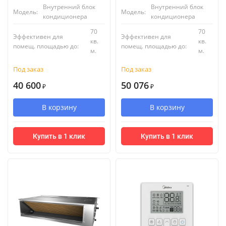
Внутренний блок
Внутренний блок
Модель:
Модель:
кондиционера
кондиционера
70
70
Эффективен для
Эффективен для
кв.
кв.
помещ. площадью до:
помещ. площадью до:
м.
м.
Под заказ
Под заказ
40 600
50 076
₽
₽
В корзину
В корзину
Купить в 1 клик
Купить в 1 клик