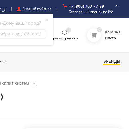
+7 (800) 700-77-89
ону
Личный кабинет
Бесплатный звонок по РФ
✖
а-Дону ваш город?
0
0
0
0
Корзина
ыбрать другой город
Пусто
бранное
Сравнение
Просмотренные
БРЕНДЫ
 сплит-систем
)