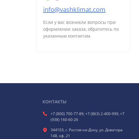
info@vashklimat.com
Если у вас возникли вопросы при
оформлении заказа, обратитесь по
указанным контактам.
КОНТАКТЫ
+7 (800) 700-77-89; +7 (863) 2-400-999; +7
(938) 160-60-26
344103, г. Ростов-на-Дону, ул. Доватора
148, оф. 21