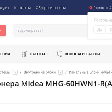
редит
Контакты
Обзоры и советы
Ростов-на-Д
Ростов-н
Да
В
Из
ЛЕНИЯ
НАСОСЫ
ВОДОНАГРЕВАТЕЛИ
истемы
/
Внутренние блоки
/
Канальные блоки мульти
онера Midea MHG-60HWN1-R(A