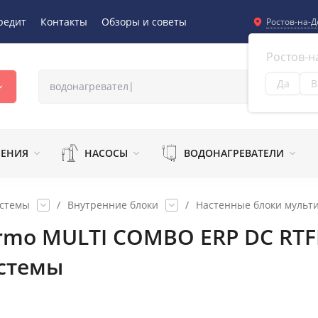
редит
Контакты
Обзоры и советы
Ростов-на-Д
Ростов-н
Да
В
Из
ЛЕНИЯ
НАСОСЫ
ВОДОНАГРЕВАТЕЛИ
истемы
/
Внутренние блоки
/
Настенные блоки мульти
ermo MULTI COMBO ERP DC RTF
истемы