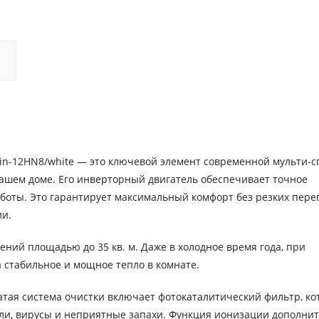
in-12HN8/white — это ключевой элемент современной мульти-с
вашем доме. Его инверторный двигатель обеспечивает точное
боты. Это гарантирует максимальный комфорт без резких пере
ии.
ний площадью до 35 кв. м. Даже в холодное время года, при
а стабильное и мощное тепло в комнате.
атая система очистки включает фотокаталитический фильтр, к
ели, вирусы и неприятные запахи. Функция ионизации дополни