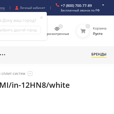
+7 (800) 700-77-89
ону
Личный кабинет
Бесплатный звонок по РФ
✖
а-Дону ваш город?
0
0
0
0
Корзина
ыбрать другой город
Пусто
бранное
Сравнение
Просмотренные
БРЕНДЫ
 сплит-систем
MI/in-12HN8/white