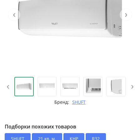
‹
›
‹
›
Бренд:
SHUFT
Подборки похожих товаров
SHUFT
21 кв. м.
КНР
R32