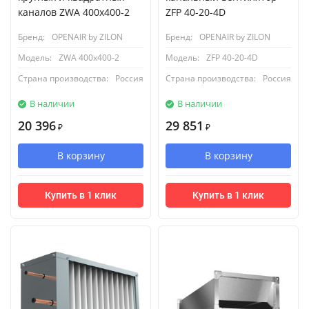
каналов ZWA 400x400-2
ZFP 40-20-4D
Бренд:
OPENAIR by ZILON
Бренд:
OPENAIR by ZILON
Модель:
ZWA 400x400-2
Модель:
ZFP 40-20-4D
Страна производства:
Россия
Страна производства:
Россия
В наличии
В наличии
20 396
29 851
₽
₽
В корзину
В корзину
Купить в 1 клик
Купить в 1 клик