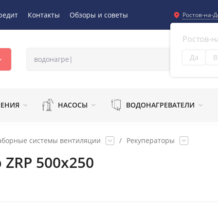
редит
Контакты
Обзоры и советы
Ростов-на-Д
Ростов-н
Да
В
Из
ЛЕНИЯ
НАСОСЫ
ВОДОНАГРЕВАТЕЛИ
аборные системы вентиляции
/
Рекуператоры
 ZRP 500x250