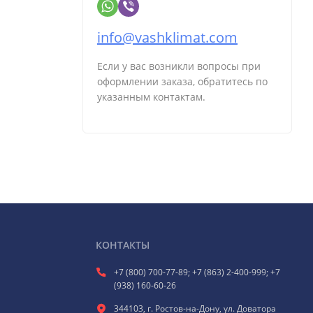
info@vashklimat.com
Если у вас возникли вопросы при
оформлении заказа, обратитесь по
указанным контактам.
КОНТАКТЫ
+7 (800) 700-77-89; +7 (863) 2-400-999; +7
(938) 160-60-26
344103, г. Ростов-на-Дону, ул. Доватора