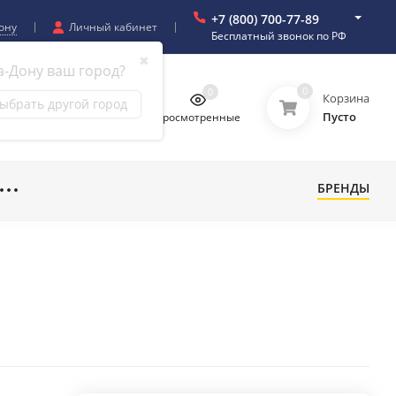
+7 (800) 700-77-89
ону
Личный кабинет
Бесплатный звонок по РФ
✖
а-Дону ваш город?
0
0
0
0
Корзина
ыбрать другой город
Пусто
бранное
Сравнение
Просмотренные
БРЕНДЫ