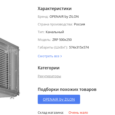
Характеристики
Бренд:
OPENAIR by ZILON
Страна производства:
Россия
Тип:
Канальный
Модель:
ZRP 500x250
Габариты (ШхВхГ):
574x315x574
Смотреть все
Категории
Рекуператоры
Подборки похожих товаров
OPENAIR by ZILON
Склад магазина:
Очень мало