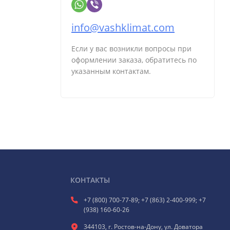
info@vashklimat.com
Если у вас возникли вопросы при
оформлении заказа, обратитесь по
указанным контактам.
КОНТАКТЫ
+7 (800) 700-77-89; +7 (863) 2-400-999; +7
(938) 160-60-26
344103, г. Ростов-на-Дону, ул. Доватора