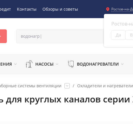
редит
Контакты
Обзоры и советы
Ростов-на-Д
Ростов-н
Да
В
Из
ЛЕНИЯ
НАСОСЫ
ВОДОНАГРЕВАТЕЛИ
аборные системы вентиляции
/
Охладители и нагреватели
 для круглых каналов серии Z