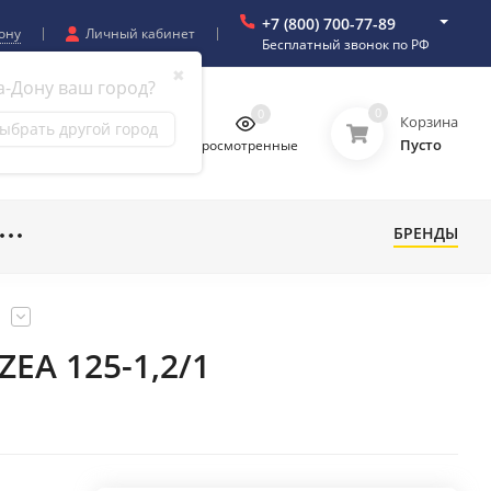
+7 (800) 700-77-89
ону
Личный кабинет
Бесплатный звонок по РФ
✖
а-Дону ваш город?
0
0
0
0
Корзина
ыбрать другой город
Пусто
бранное
Сравнение
Просмотренные
БРЕНДЫ
EA 125-1,2/1