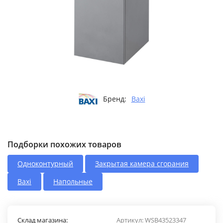
Бренд:
Baxi
Подборки похожих товаров
Одноконтурный
Закрытая камера сгорания
Baxi
Напольные
Склад магазина:
Артикул:
WSB43523347