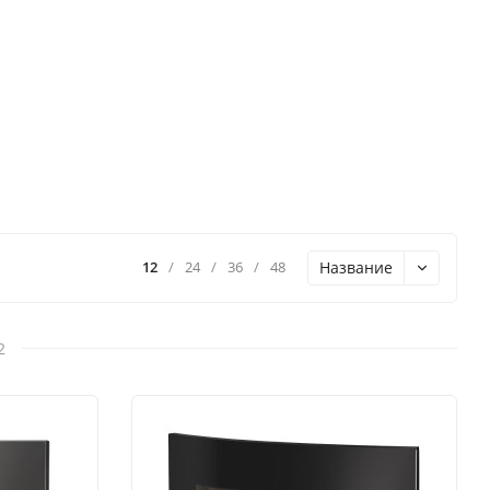
Название
12
/
24
/
36
/
48
2