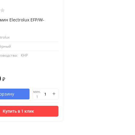
мин Electrolux EFP/W-
trolux
ёрный
изводства:
КНР
0
₽
мин.
корзину
1
Купить в 1 клик