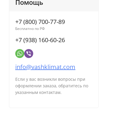
Помощь
Венге, Кирпич тёмный
Зеркальный
+7 (800) 700-77-89
Венге, Сланец натуральный
Бесплатно по РФ
Белый, Дуб
+7 (938) 160-60-26
Черный, Графит
Черный, дуб
info@vashklimat.com
Белая эмаль, Сланец скалистый белый
Коричневый
Если у вас возникли вопросы при
оформлении заказа, обратитесь по
Черная эмаль, Сланец скалистый черный
указанным контактам.
Темный дуб, Бежевый
Дуб вотан
Темный дуб с золотой патиной
Слоновая кость, Белёный дуб с золотой патиной