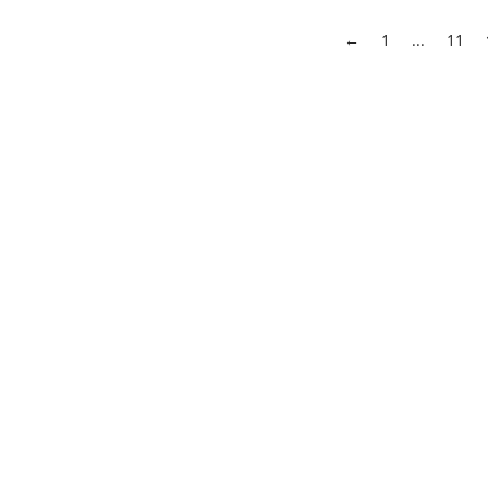
←
1
...
11