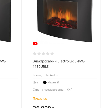
P/W-
Электрокамин Electrolux EFP/W-
1150URLS
Бренд:
Electrolux
Чёрный
Цвет:
Страна производства:
КНР
Под заказ
26 990