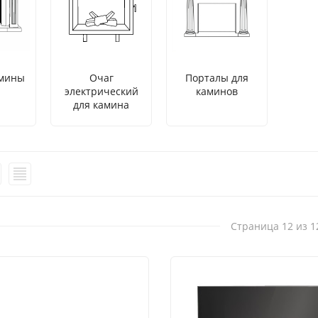
амины
Очаг
Порталы для
электрический
каминов
для камина
Страница 12 из 1