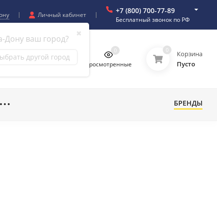
+7 (800) 700-77-89
ону
Личный кабинет
Бесплатный звонок по РФ
✖
а-Дону ваш город?
0
0
0
0
Корзина
ыбрать другой город
Пусто
бранное
Сравнение
Просмотренные
БРЕНДЫ