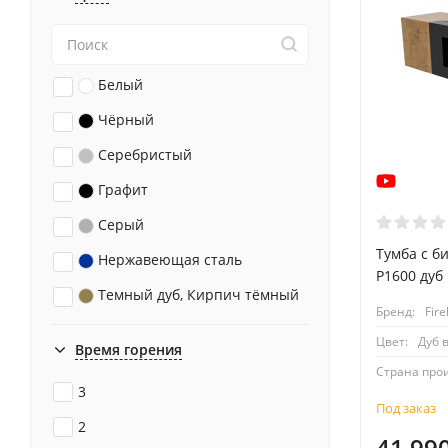
Белый
Чёрный
Серебристый
Графит
Серый
Тумба с би
Нержавеющая сталь
P1600 дуб
Темный дуб, Кирпич тёмный
Бренд:
Fire
Черная эмаль
Цвет:
Дуб 
Время горения
Белая эмаль
Страна про
3
Темный дуб
Под заказ
2
Темный дуб, Сланец слоновая кость
41 99