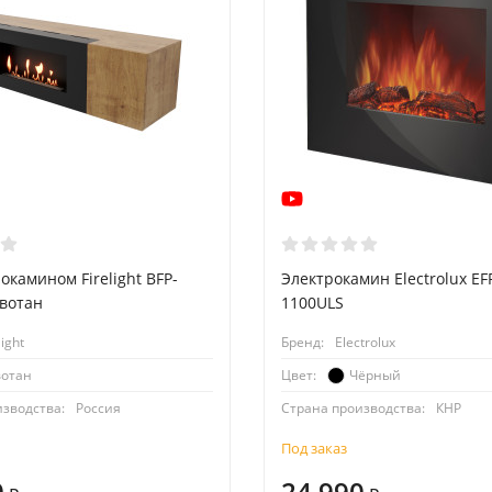
окамином Firelight BFP-
Электрокамин Electrolux EF
 вотан
1100ULS
light
Бренд:
Electrolux
вотан
Чёрный
Цвет:
изводства:
Россия
Страна производства:
КНР
Под заказ
0
24 990