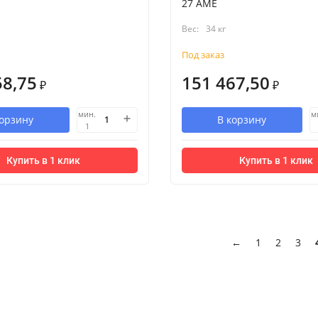
27 AME
Вес:
34 кг
Под заказ
58,75
151 467,50
₽
₽
мин.
м
корзину
В корзину
1
Купить в 1 клик
Купить в 1 клик
←
1
2
3