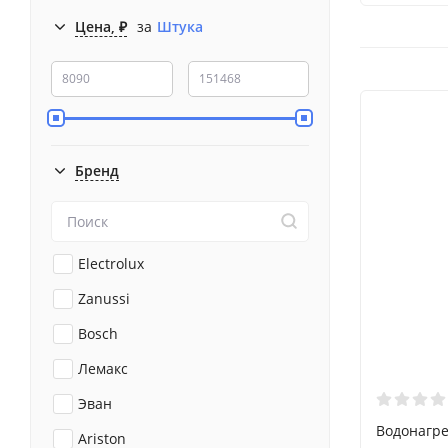
Цена, ₽
за
Штука
Бренд
Electrolux
Zanussi
Bosch
Лемакс
Эван
Водонагре
Ariston