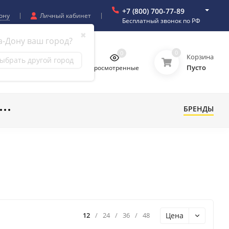
+7 (800) 700-77-89
ону
Личный кабинет
Бесплатный звонок по РФ
✖
а-Дону ваш город?
0
0
0
0
Корзина
ыбрать другой город
Пусто
бранное
Сравнение
Просмотренные
БРЕНДЫ
Цена
12
/
24
/
36
/
48