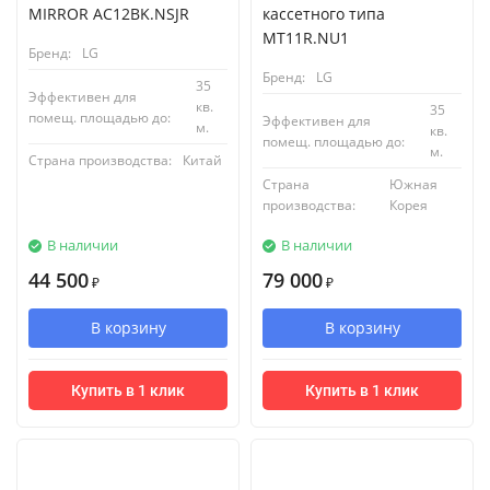
MIRROR AC12BK.NSJR
кассетного типа
MT11R.NU1
Бренд:
LG
Бренд:
LG
35
Эффективен для
кв.
35
помещ. площадью до:
Эффективен для
м.
кв.
помещ. площадью до:
м.
Страна производства:
Китай
Страна
Южная
производства:
Корея
В наличии
В наличии
44 500
79 000
₽
₽
В корзину
В корзину
Купить в 1 клик
Купить в 1 клик