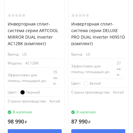
Инверторная сплит-
Инверторная сплит-
система серии ARTCOOL
система серии DELUXE
MIRROR DUAL Inverter
PRO DUAL Inverter H09S1D
AC12BK (комплект)
(комплект)
Бренд:
LG
Бренд:
LG
Модель:
AC12BK
27
Эффективен для
кв.
помещ. площадью до:
35
м.
Эффективен для
кв.
помещ. площадью до:
м.
Белый
Цвет:
Чёрный
Цвет:
Страна производства:
Китай
Страна производства:
Китай
В наличии
В наличии
98 990
87 990
₽
₽