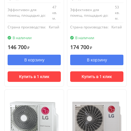
47
53
Эффективен для
Эффективен для
кв.
кв.
помещ. площадью до:
помещ. площадью до:
м.
м.
Страна производства:
Китай
Страна производства:
Китай
В наличии
В наличии
146 700
174 700
₽
₽
В корзину
В корзину
Купить в 1 клик
Купить в 1 клик