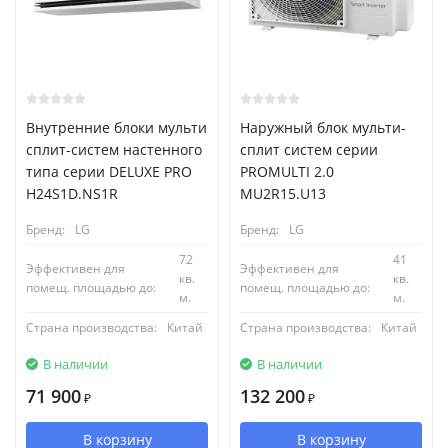
Внутренние блоки мульти
Наружный блок мульти-
сплит-систем настенного
сплит систем серии
типа серии DELUXE PRO
PROMULTI 2.0
H24S1D.NS1R
MU2R15.U13
Бренд:
LG
Бренд:
LG
72
41
Эффективен для
Эффективен для
кв.
кв.
помещ. площадью до:
помещ. площадью до:
м.
м.
Страна производства:
Китай
Страна производства:
Китай
В наличии
В наличии
71 900
132 200
₽
₽
В корзину
В корзину