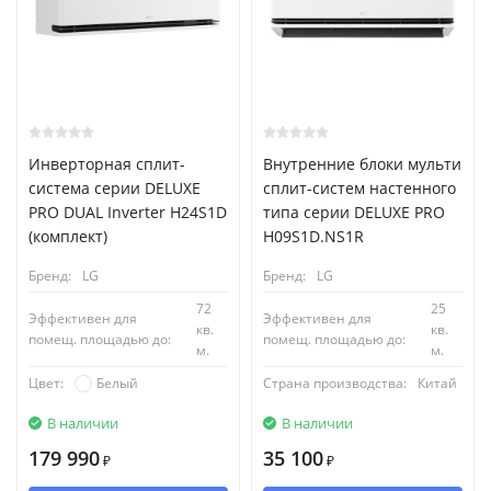
Инверторная сплит-
Внутренние блоки мульти
система серии DELUXE
сплит-систем настенного
PRO DUAL Inverter H24S1D
типа серии DELUXE PRO
(комплект)
H09S1D.NS1R
Бренд:
LG
Бренд:
LG
72
25
Эффективен для
Эффективен для
кв.
кв.
помещ. площадью до:
помещ. площадью до:
м.
м.
Белый
Страна производства:
Китай
Цвет:
В наличии
В наличии
179 990
35 100
₽
₽