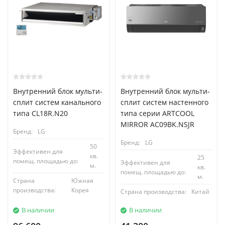
Внутренний блок мульти-
Внутренний блок мульти-
сплит систем канального
сплит систем настенного
типа CL18R.N20
типа серии ARTCOOL
MIRROR AC09BK.NSJR
Бренд:
LG
Бренд:
LG
50
Эффективен для
кв.
25
помещ. площадью до:
Эффективен для
м.
кв.
помещ. площадью до:
м.
Страна
Южная
производства:
Корея
Страна производства:
Китай
В наличии
В наличии