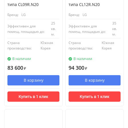
типа CL09R.N20
типа CL12R.N20
Бренд:
LG
Бренд:
LG
25
35
Эффективен для
Эффективен для
кв.
кв.
помещ. площадью до:
помещ. площадью до:
м.
м.
Страна
Южная
Страна
Южная
производства:
Корея
производства:
Корея
В наличии
В наличии
83 600
94 300
₽
₽
В корзину
В корзину
Купить в 1 клик
Купить в 1 клик