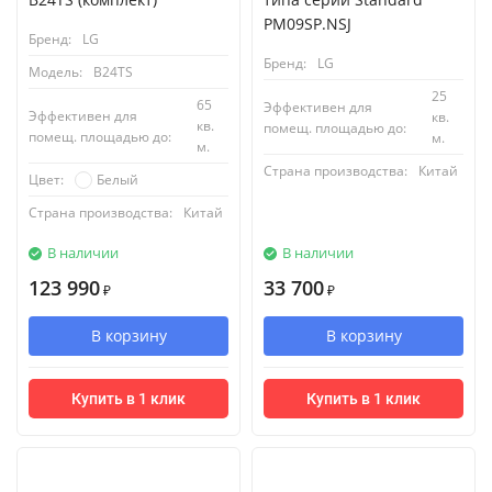
PM09SP.NSJ
Бренд:
LG
Бренд:
LG
Модель:
B24TS
25
65
Эффективен для
Эффективен для
кв.
кв.
помещ. площадью до:
помещ. площадью до:
м.
м.
Страна производства:
Китай
Белый
Цвет:
Страна производства:
Китай
В наличии
В наличии
123 990
33 700
₽
₽
В корзину
В корзину
Купить в 1 клик
Купить в 1 клик