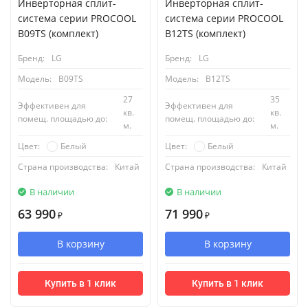
Инверторная сплит-
Инверторная сплит-
система серии PROCOOL
система серии PROCOOL
B09TS (комплект)
B12TS (комплект)
Бренд:
LG
Бренд:
LG
Модель:
B09TS
Модель:
B12TS
27
35
Эффективен для
Эффективен для
кв.
кв.
помещ. площадью до:
помещ. площадью до:
м.
м.
Белый
Белый
Цвет:
Цвет:
Страна производства:
Китай
Страна производства:
Китай
В наличии
В наличии
63 990
71 990
₽
₽
В корзину
В корзину
Купить в 1 клик
Купить в 1 клик