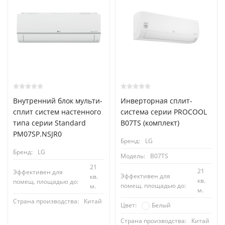
Внутренний блок мульти-
Инверторная сплит-
сплит систем настенного
система серии PROCOOL
типа серии Standard
B07TS (комплект)
PM07SP.NSJR0
Бренд:
LG
Бренд:
LG
Модель:
B07TS
21
21
Эффективен для
Эффективен для
кв.
кв.
помещ. площадью до:
помещ. площадью до:
м.
м.
Страна производства:
Китай
Белый
Цвет:
Страна производства:
Китай