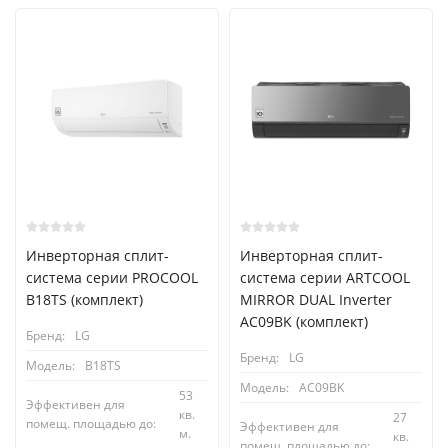
Инверторная сплит-
Инверторная сплит-
система серии PROCOOL
система серии ARTCOOL
B18TS (комплект)
MIRROR DUAL Inverter
AC09BK (комплект)
Бренд:
LG
Бренд:
LG
Модель:
B18TS
Модель:
AC09BK
53
Эффективен для
кв.
27
помещ. площадью до:
Эффективен для
м.
кв.
помещ. площадью до: