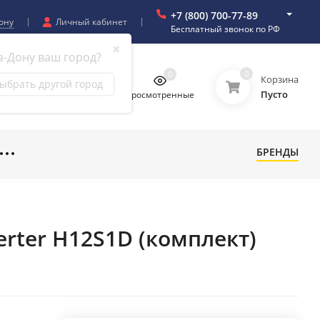
+7 (800) 700-77-89
ону
Личный кабинет
Бесплатный звонок по РФ
✖
а-Дону ваш город?
0
0
0
0
Корзина
ыбрать другой город
Пусто
бранное
Сравнение
Просмотренные
БРЕНДЫ
rter H12S1D (комплект)