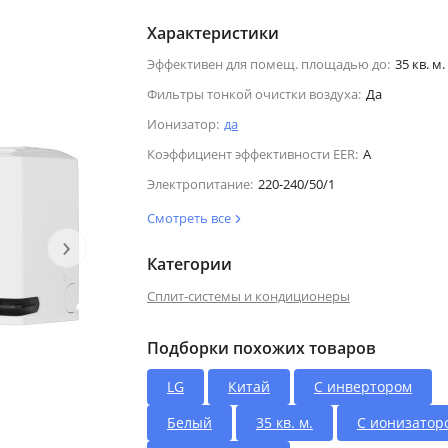
Характеристики
Эффективен для помещ. площадью до:
35 кв. м.
Фильтры тонкой очистки воздуха:
Да
Ионизатор:
да
Коэффициент эффективности EER:
A
Электропитание:
220-240/50/1
Смотреть все
›
Категории
Сплит-системы и кондиционеры
Подборки похожих товаров
LG
Китай
С инвертором
Белый
35 кв. м.
С ионизатор