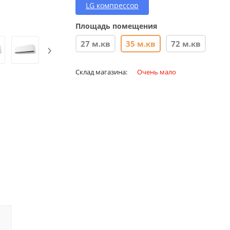
LG компрессор
Площадь помещения
›
27 м.кв
35 м.кв
72 м.кв
Склад магазина:
Очень мало