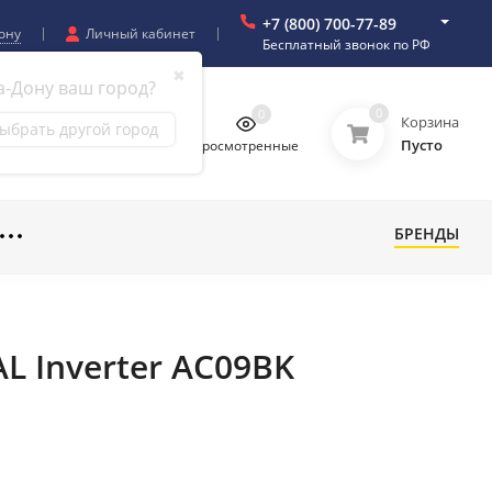
+7 (800) 700-77-89
ону
Личный кабинет
Бесплатный звонок по РФ
✖
а-Дону ваш город?
0
0
0
0
Корзина
ыбрать другой город
Пусто
бранное
Сравнение
Просмотренные
БРЕНДЫ
 Inverter AC09BK