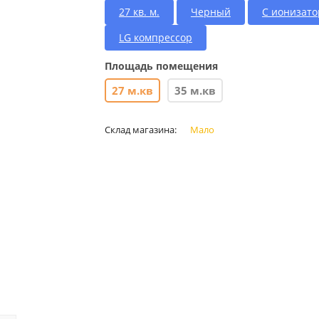
27 кв. м.
Черный
С ионизат
LG компрессор
Площадь помещения
27 м.кв
35 м.кв
Склад магазина:
Мало