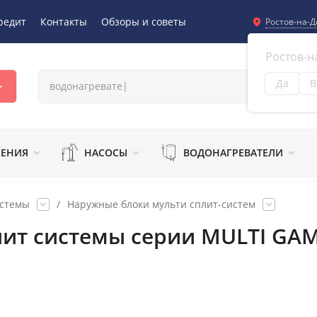
редит
Контакты
Обзоры и советы
Ростов-на-Д
Ростов-н
Да
В
Из
ЛЕНИЯ
НАСОСЫ
ВОДОНАГРЕВАТЕЛИ
истемы
/
Наружные блоки мульти сплит-систем
ит системы серии MULTI GAMM