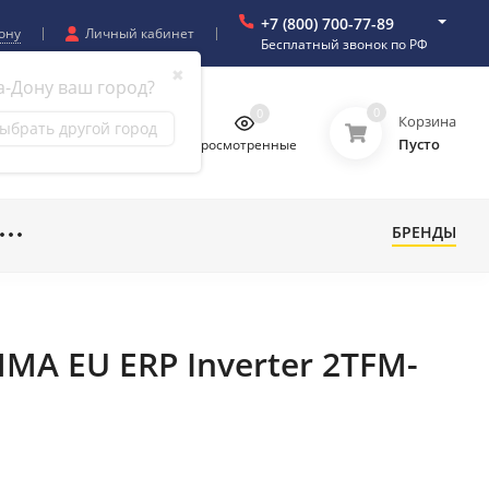
+7 (800) 700-77-89
ону
Личный кабинет
Бесплатный звонок по РФ
✖
а-Дону ваш город?
0
0
0
0
Корзина
ыбрать другой город
Пусто
бранное
Сравнение
Просмотренные
БРЕНДЫ
A EU ERP Inverter 2TFM-