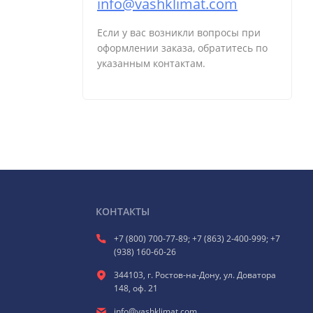
info@vashklimat.com
Если у вас возникли вопросы при
оформлении заказа, обратитесь по
указанным контактам.
КОНТАКТЫ
+7 (800) 700-77-89; +7 (863) 2-400-999; +7
(938) 160-60-26
344103, г. Ростов-на-Дону, ул. Доватора
148, оф. 21
info@vashklimat.com