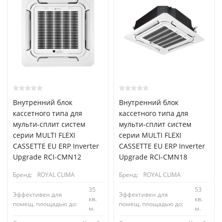
Внутренний блок
Внутренний блок
кассетного типа для
кассетного типа для
мульти-сплит систем
мульти-сплит систем
серии MULTI FLEXI
серии MULTI FLEXI
CASSETTE EU ERP Inverter
CASSETTE EU ERP Inverter
Upgrade RCI-CMN12
Upgrade RCI-CMN18
Бренд:
ROYAL CLIMA
Бренд:
ROYAL CLIMA
35
53
Эффективен для
Эффективен для
кв.
кв.
помещ. площадью до:
помещ. площадью до:
м.
м.