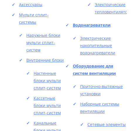
Аксессуары
Электрические
тепловентилятор
Мульти сплит-
системы
Водонагреватели
Наружные блоки
Электрические
мульти сплит-
накопительные
систем
водонагреватели
Внутренние блоки
Оборудование для
Настенные
систем вентиляции
блоки мульти
Приточно-вытяжные
сплит-систем
установки
Кассетные
Наборные системы
блоки мульти
вентиляции
сплит-систем
Канальные
Сетевые элементы
блоки мульти