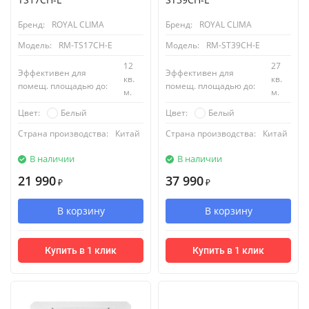
Бренд:
ROYAL CLIMA
Бренд:
ROYAL CLIMA
Модель:
RM-TS17CH-E
Модель:
RM-ST39CH-E
12
27
Эффективен для
Эффективен для
кв.
кв.
помещ. площадью до:
помещ. площадью до:
м.
м.
Белый
Белый
Цвет:
Цвет:
Страна производства:
Китай
Страна производства:
Китай
В наличии
В наличии
21 990
37 990
₽
₽
В корзину
В корзину
Купить в 1 клик
Купить в 1 клик