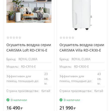
Осушитель воздуха серии
Осушитель воздуха серии
CARISMA Loft RD-CR16-E
CARISMA Villa RD-CR30-E
Бренд:
ROYAL CLIMA
Бренд:
ROYAL CLIMA
Модель:
RD-CR16-E
Модель:
RD-CR30-E
23
43
Эффективен для
Эффективен для
кв.
кв.
помещ. площадью до:
помещ. площадью до:
м.
м.
Страна производства:
Китай
Страна производства:
Китай
В наличии
В наличии
16 490
21 990
₽
₽