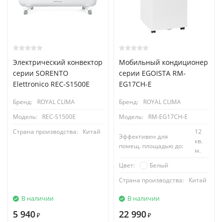
Электрический конвектор
Мобильный кондиционер
серии SORENTO
cерии EGOISTA RM-
Elettronico REC-S1500E
EG17CH-E
Бренд:
ROYAL CLIMA
Бренд:
ROYAL CLIMA
Модель:
REC-S1500E
Модель:
RM-EG17CH-E
Страна производства:
Китай
12
Эффективен для
кв.
помещ. площадью до:
м.
Белый
Цвет:
Страна производства:
Китай
В наличии
В наличии
5 940
22 990
₽
₽