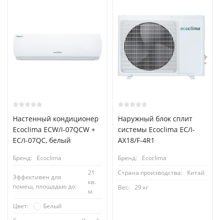
Настенный кондиционер
Наружный блок сплит
Ecoclima ECW/I-07QCW +
системы Ecoclima EC/I-
EC/I-07QC, белый
AX18/F-4R1
Бренд:
Ecoclima
Бренд:
Ecoclima
21
Страна производства:
Китай
Эффективен для
кв.
помещ. площадью до:
Вес:
29 кг
м.
Белый
Цвет: