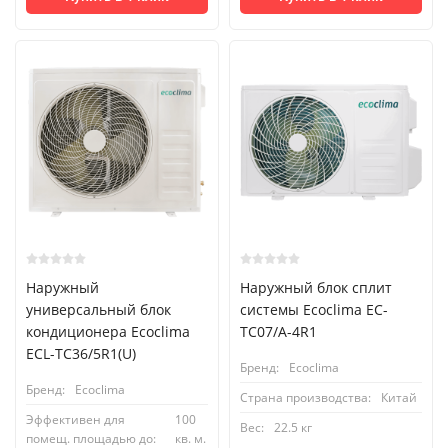
Наружный
Наружный блок сплит
универсальный блок
системы Ecoclima EC-
кондиционера Ecoclima
TC07/A-4R1
ECL-TC36/5R1(U)
Бренд:
Ecoclima
Бренд:
Ecoclima
Страна производства:
Китай
Эффективен для
100
Вес:
22.5 кг
помещ. площадью до:
кв. м.