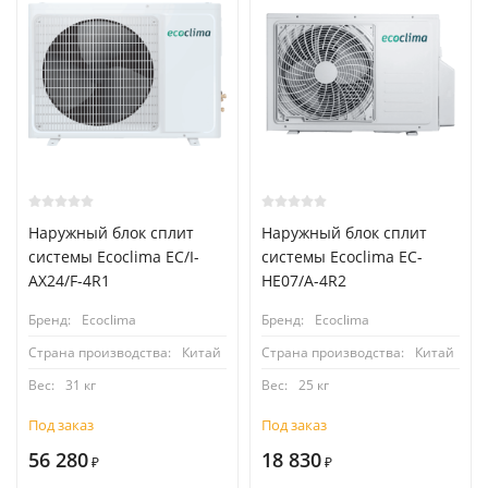
Наружный блок сплит
Наружный блок сплит
системы Ecoclima EC/I-
системы Ecoclima EC-
AX24/F-4R1
HE07/A-4R2
Бренд:
Ecoclima
Бренд:
Ecoclima
Страна производства:
Китай
Страна производства:
Китай
Вес:
31 кг
Вес:
25 кг
Под заказ
Под заказ
56 280
18 830
₽
₽