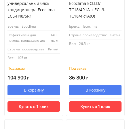
универсальный блок
Ecoclima ECLLD/I-
кондиционера Ecoclima
TC18/4R1A + ECL/I-
ECL-H48/5R1
TC18/4R1A(U)
Бренд:
Ecoclima
Бренд:
Ecoclima
Эффективен для
140
Страна производства:
Китай
помещ. площадью до:
кв. м.
Вес:
26.5 кг
Страна производства:
Китай
Вес:
105 кг
Под заказ
Под заказ
104 900
86 800
₽
₽
В корзину
В корзину
Купить в 1 клик
Купить в 1 клик