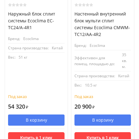
Наружный блок сплит
Настенный внутренний
системы Ecoclima EC-
блок мульти сплит
TC24/A-4R1
системы Ecoclima CMWM-
TC12/AA-4R2
Бренд:
Ecoclima
Бренд:
Ecoclima
Страна производства:
Китай
35
Вес:
51 кг
Эффективен для
кв.
помещ. площадью до:
м.
Страна производства:
Китай
Вес:
10.5 кг
Под заказ
Под заказ
54 320
20 900
₽
₽
В корзину
В корзину
Купить в 1 клик
Купить в 1 клик