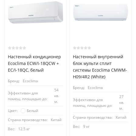
Настенный кондиционер
Настенный внутренний
Ecoclima ECW/I-18QCW +
блок мульти сплит
EC/I-18QC, белый
системы Ecoclima CMWM-
H09/4R2 (White)
Бренд:
Ecoclima
Бренд:
Ecoclima
54
Эффективен для
кв.
27
помещ. площадью до:
Эффективен для
м.
кв.
помещ. площадью до:
м.
Белый
Цвет:
Страна производства:
Китай
Страна производства:
Китай
Вес:
9 кг
Вес:
12.5 кг