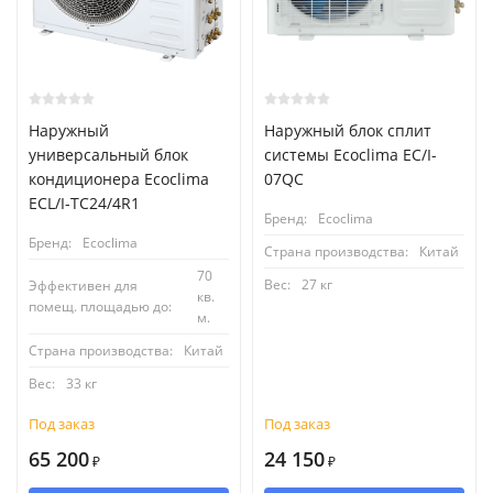
Наружный
Наружный блок сплит
универсальный блок
системы Ecoclima EC/I-
кондиционера Ecoclima
07QC
ECL/I-TC24/4R1
Бренд:
Ecoclima
Бренд:
Ecoclima
Страна производства:
Китай
70
Вес:
27 кг
Эффективен для
кв.
помещ. площадью до:
м.
Страна производства:
Китай
Вес:
33 кг
Под заказ
Под заказ
65 200
24 150
₽
₽