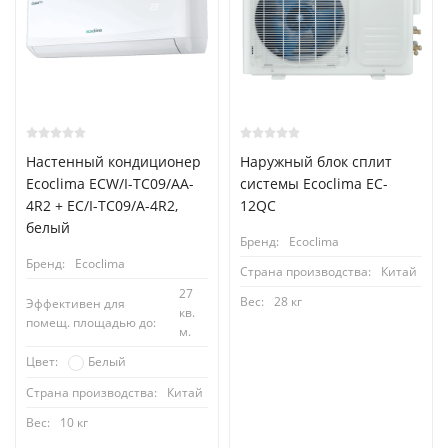
Настенный кондиционер
Наружный блок сплит
Ecoclima ECW/I-TC09/AA-
системы Ecoclima EC-
4R2 + EC/I-TC09/A-4R2,
12QC
белый
Бренд:
Ecoclima
Бренд:
Ecoclima
Страна производства:
Китай
27
Вес:
28 кг
Эффективен для
кв.
помещ. площадью до:
м.
Белый
Цвет:
Страна производства:
Китай
Вес:
10 кг