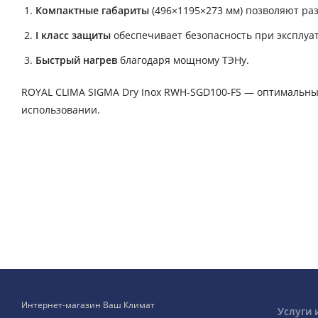
Компактные габариты
(496×1195×273 мм) позволяют ра
I класс защиты
обеспечивает безопасность при эксплуа
Быстрый нагрев
благодаря мощному ТЭНу.
ROYAL CLIMA SIGMA Dry Inox RWH-SGD100-FS — оптимальный 
использовании.
Интернет-магазин Ваш Климат
Услуги 