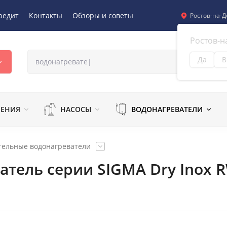
редит
Контакты
Обзоры и советы
Ростов-на-Д
Ростов-н
Да
В
Из
ЛЕНИЯ
НАСОСЫ
ВОДОНАГРЕВАТЕЛИ
тельные водонагреватели
атель серии SIGMA Dry Inox 