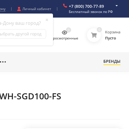
+7 (800) 700-77-89
ону
Личный кабинет
Бесплатный звонок по РФ
✖
а-Дону ваш город?
0
0
0
0
Корзина
ыбрать другой город
Пусто
бранное
Сравнение
Просмотренные
БРЕНДЫ
RWH-SGD100-FS