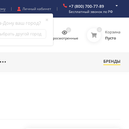
+7 (800) 700-77-89
ону
Личный кабинет
Бесплатный звонок по РФ
✖
а-Дону ваш город?
0
0
0
0
Корзина
ыбрать другой город
Пусто
бранное
Сравнение
Просмотренные
БРЕНДЫ