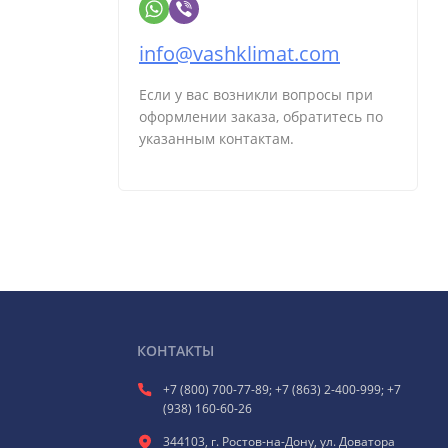
info@vashklimat.com
Если у вас возникли вопросы при
оформлении заказа, обратитесь по
указанным контактам.
КОНТАКТЫ
+7 (800) 700-77-89; +7 (863) 2-400-999; +7
(938) 160-60-26
344103, г. Ростов-на-Дону, ул. Доватора