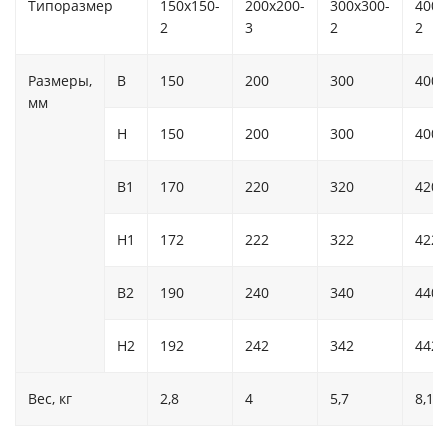
Типоразмер
150х150-
200х200-
300х300-
400х
2
3
2
2
Размеры,
B
150
200
300
400
мм
H
150
200
300
400
B1
170
220
320
420
H1
172
222
322
422
B2
190
240
340
440
H2
192
242
342
442
Вес, кг
2,8
4
5,7
8,1