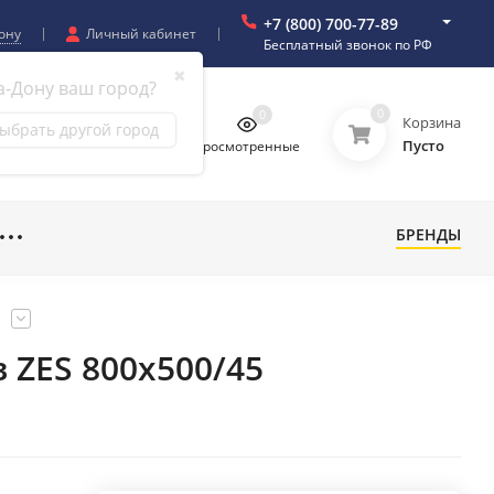
+7 (800) 700-77-89
ону
Личный кабинет
Бесплатный звонок по РФ
✖
а-Дону ваш город?
0
0
0
0
Корзина
ыбрать другой город
Пусто
бранное
Сравнение
Просмотренные
БРЕНДЫ
 ZES 800x500/45