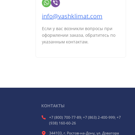
info@vashklimat.com
Если у вас возникли вопросы при
оформлении заказа, обратитесь по
указанным контактам.
КОНТАКТЫ
+7 (800) 700-77-89; +7 (863) 2-400-999; +7
(938) 160-60-26
344103, г. Ростов-на-Дону, ул. Доватора