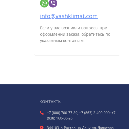
info@vashklimat.com
Если у вас возникли вопросы при
оформлении заказа, обратитесь по
указанным контактам.
КОНТАКТЫ
+7 (800) 700-77-89; +7 (863) 2-400-999; +7
(938) 160-60-26
344103, г. Ростов-на-Дону, ул. Доватора