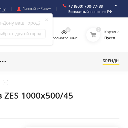
+7 (800) 700-77-89
ону
Личный кабинет
Бесплатный звонок по РФ
✖
а-Дону ваш город?
0
0
0
0
Корзина
ыбрать другой город
Пусто
бранное
Сравнение
Просмотренные
БРЕНДЫ
 ZES 1000x500/45