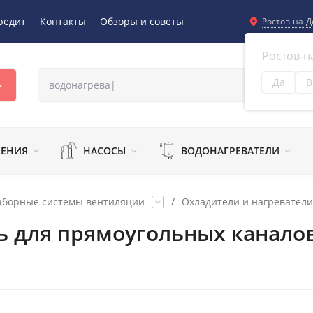
редит
Контакты
Обзоры и советы
Ростов-на-Д
Ростов-н
Да
В
Из
ЛЕНИЯ
НАСОСЫ
ВОДОНАГРЕВАТЕЛИ
аборные системы вентиляции
/
Охладители и нагреватели
ь для прямоугольных каналов