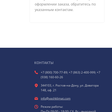
оформлении заказа, обратитесь по
указанным контактам.
КОНТАКТЫ
+7 (800) 700-77-89; +7 (863) 2-400-999; +7
(938) 160-60-26
344103, г. Ростов-на-Дону, ул. Доватора
148, оф. 21
info@vashklimat.com
Режим работы:
Пн-Пт 09:00 - 18:00; Сб, Вс - выходной