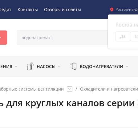
редит
Контакты
Обзоры и советы
Ростов-на-Д
Ростов-н
Да
В
Из
ЛЕНИЯ
НАСОСЫ
ВОДОНАГРЕВАТЕЛИ
аборные системы вентиляции
/
Охладители и нагреватели
 для круглых каналов серии Z