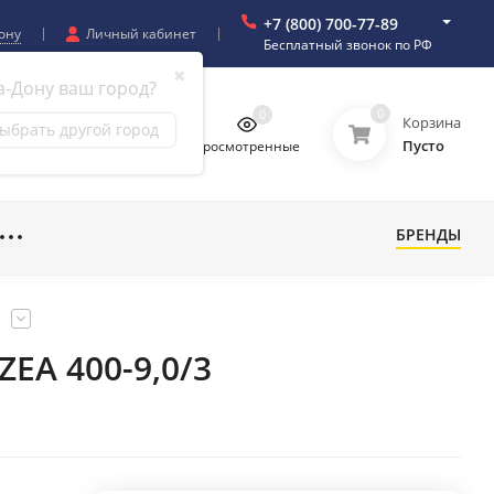
+7 (800) 700-77-89
ону
Личный кабинет
Бесплатный звонок по РФ
✖
а-Дону ваш город?
0
0
0
0
Корзина
ыбрать другой город
Пусто
бранное
Сравнение
Просмотренные
БРЕНДЫ
EA 400-9,0/3