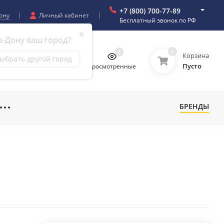
+7 (800) 700-77-89
ону
Личный кабинет
Бесплатный звонок по РФ
✖
а-Дону ваш город?
0
0
0
0
Корзина
ыбрать другой город
Пусто
бранное
Сравнение
Просмотренные
БРЕНДЫ