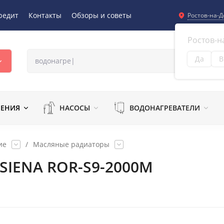
редит
Контакты
Обзоры и советы
Ростов-на-Д
Ростов-н
Да
В
Из
ЛЕНИЯ
НАСОСЫ
ВОДОНАГРЕВАТЕЛИ
ие
/
Масляные радиаторы
SIENA ROR-S9-2000M