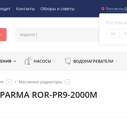
редит
Контакты
Обзоры и советы
Ростов-на-Д
Ростов-н
Да
В
Из
ЛЕНИЯ
НАСОСЫ
ВОДОНАГРЕВАТЕЛИ
ие
/
Масляные радиаторы
 PARMA ROR-PR9-2000M