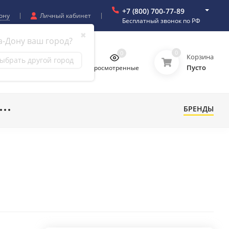
+7 (800) 700-77-89
ону
Личный кабинет
Бесплатный звонок по РФ
✖
а-Дону ваш город?
0
0
0
0
Корзина
ыбрать другой город
Пусто
бранное
Сравнение
Просмотренные
БРЕНДЫ