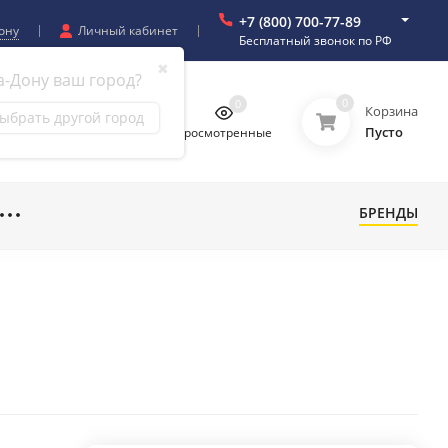
+7 (800) 700-77-89
ону
Личный кабинет
Бесплатный звонок по РФ
✖
а-Дону ваш город?
0
0
0
0
Корзина
ыбрать другой город
Пусто
бранное
Сравнение
Просмотренные
БРЕНДЫ