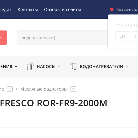
редит
Контакты
Обзоры и советы
Ростов-на-Д
Ростов-н
Да
В
Из
ЛЕНИЯ
НАСОСЫ
ВОДОНАГРЕВАТЕЛИ
ие
/
Масляные радиаторы
 FRESCO ROR-FR9-2000M