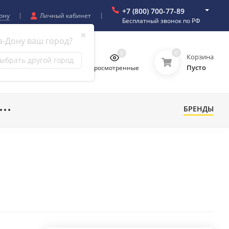
+7 (800) 700-77-89
ону
Личный кабинет
Бесплатный звонок по РФ
✖
а-Дону ваш город?
0
0
0
0
Корзина
ыбрать другой город
Пусто
бранное
Сравнение
Просмотренные
БРЕНДЫ