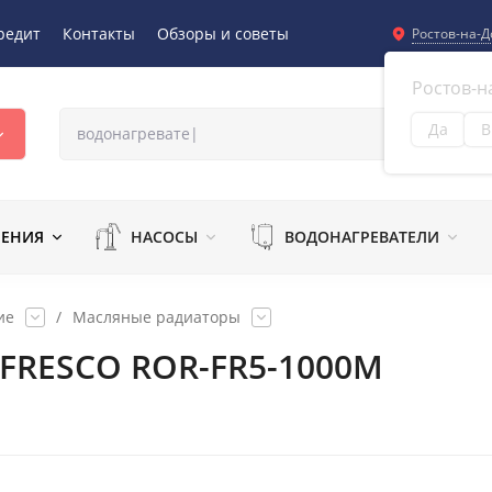
редит
Контакты
Обзоры и советы
Ростов-на-Д
Ростов-н
Да
В
Из
ЛЕНИЯ
НАСОСЫ
ВОДОНАГРЕВАТЕЛИ
ие
/
Масляные радиаторы
 FRESCO ROR-FR5-1000M