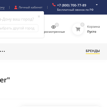
+7 (800) 700-77-89
ону
Личный кабинет
Бесплатный звонок по РФ
✖
а-Дону ваш город?
0
0
0
0
Корзина
ыбрать другой город
Пусто
бранное
Сравнение
Просмотренные
БРЕНДЫ
er"