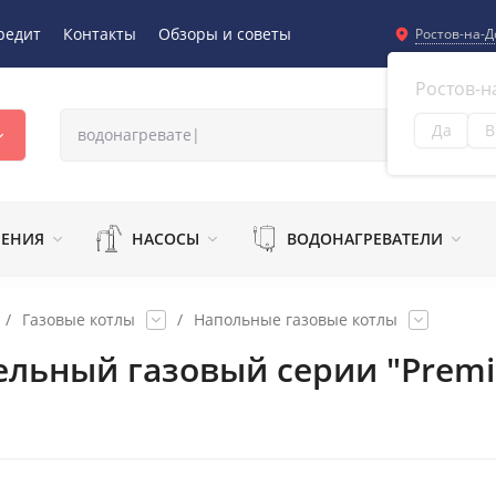
редит
Контакты
Обзоры и советы
Ростов-на-Д
Ростов-н
Да
В
Из
ЛЕНИЯ
НАСОСЫ
ВОДОНАГРЕВАТЕЛИ
/
Газовые котлы
/
Напольные газовые котлы
тельный газовый серии "Premi