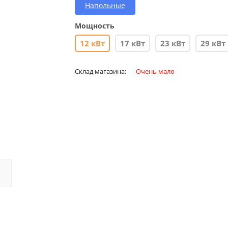
Напольные
Мощность
12 кВт
17 кВт
23 кВт
29 кВт
Склад магазина:
Очень мало