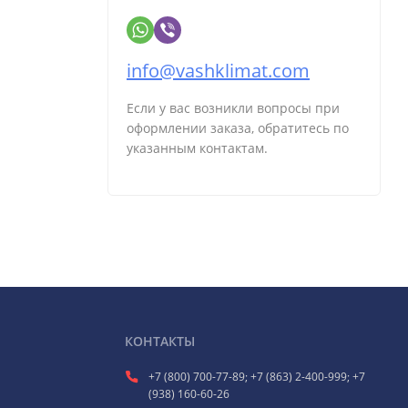
info@vashklimat.com
Если у вас возникли вопросы при
оформлении заказа, обратитесь по
указанным контактам.
КОНТАКТЫ
+7 (800) 700-77-89; +7 (863) 2-400-999; +7
(938) 160-60-26