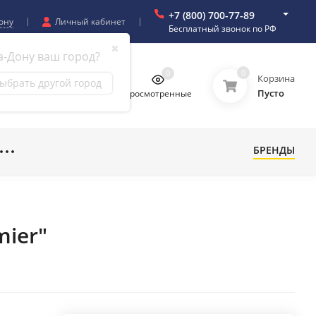
+7 (800) 700-77-89
ону
Личный кабинет
Бесплатный звонок по РФ
✖
а-Дону ваш город?
0
0
0
0
Корзина
ыбрать другой город
Пусто
бранное
Сравнение
Просмотренные
БРЕНДЫ
mier"