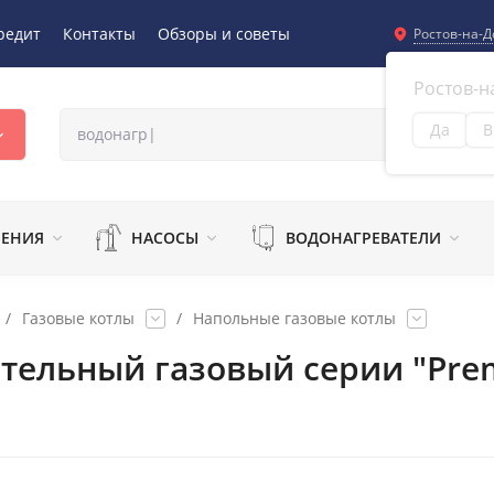
редит
Контакты
Обзоры и советы
Ростов-на-Д
Ростов-н
Да
В
Из
ЛЕНИЯ
НАСОСЫ
ВОДОНАГРЕВАТЕЛИ
/
Газовые котлы
/
Напольные газовые котлы
пительный газовый серии "Pre