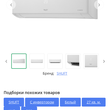
‹
›
‹
›
Бренд:
SHUFT
Подборки похожих товаров
SHUFT
С инвертором
Белый
27 кв. м.